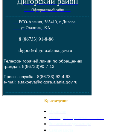
Дигорский район
----
----
Официальный сайт
--------------------------------------------------------
РСО-Алания, 363410, г.Дигора,
ул.Сталина, 19А
8 (86733) 91-8-86
digora@digora.alania.gov.ru
Телефон горячей линии по обращению
граждан: 8(86733)90-7-13
Пресс - служба :
8(86733) 92-4-93
e-mail: s.takoeva@digora.alania.gov.ru
--------------------------------------------------------
Краеведение
О районе
Наши достопримечательности
Знаменитые уроженцы
Святые места