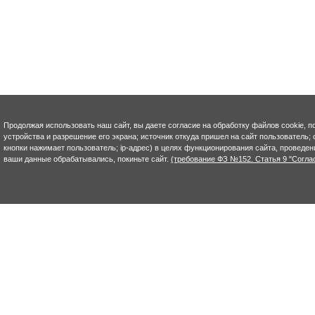
Продолжая использовать наш сайт, вы даете согласие на обработку файлов cookie, п
устройства и разрешение его экрана; источник откуда пришел на сайт пользователь; с
кнопки нажимает пользователь; ip-адрес) в целях функционирования сайта, проведен
ваши данные обрабатывались, покиньте сайт.
(требование ФЗ №152. Статья 9 "Согла