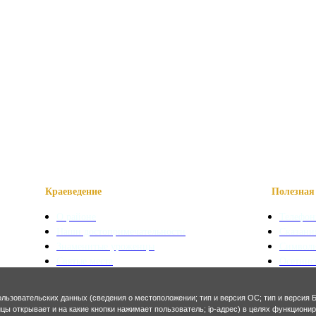
Краеведение
Полезная 
О районе
Телефон
Наши достопримечательности
Сказани
Знаменитые уроженцы
Символ
Святые места
Осетинс
Фотогалерея
Осетинс
ользовательских данных (сведения о местоположении; тип и версия ОС; тип и версия Б
Экономика и финансы
Архитекту
ницы открывает и на какие кнопки нажимает пользователь; ip-адрес) в целях функцион