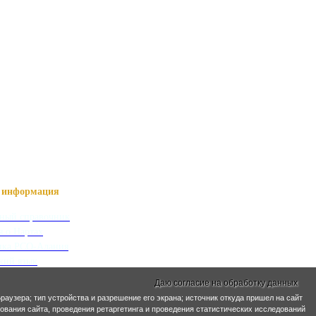
информация
ный справочник
я о Нартах
ика РСО-Алания
кий язык
кие имена
Даю согласие на обработку данных
раузера; тип устройства и разрешение его экрана; источник откуда пришел на сайт
ра и ЖКХ
Социальная сфера
ирования сайта, проведения ретаргетинга и проведения статистических исследований