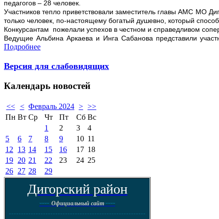
педагогов – 28 человек.
Участников тепло приветствовали заместитель главы АМС МО Диг
только человек, по-настоящему богатый душевно, который способе
Конкурсантам пожелали успехов в честном и справедливом сопе
Ведущие Альбина Аркаева и Инга Сабанова представили участн
Подробнее
Версия для слабовидящих
Календарь
новостей
<<
<
Февраль 2024
>
>>
Пн
Вт
Ср
Чт
Пт
Сб
Вс
1
2
3
4
5
6
7
8
9
10
11
12
13
14
15
16
17
18
19
20
21
22
23
24
25
26
27
28
29
Дигорский район
----
----
Официальный сайт
--------------------------------------------------------