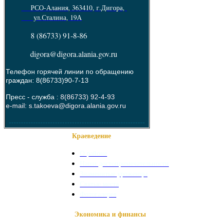
РСО-Алания, 363410, г.Дигора,
ул.Сталина, 19А
8 (86733) 91-8-86
digora@digora.alania.gov.ru
Телефон горячей линии по обращению
граждан: 8(86733)90-7-13
Пресс - служба :
8(86733) 92-4-93
e-mail: s.takoeva@digora.alania.gov.ru
--------------------------------------------------------
Краеведение
О районе
Наши достопримечательности
Знаменитые уроженцы
Святые места
Фотогалерея
Экономика и финансы