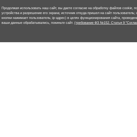
Продолжая использовать наш сайт, вы даете согласие на обработку файлов cookie, п
устройства и разрешение его экрана; источник откуда пришел на сайт пользователь; с
кнопки нажимает пользователь; ip-адрес) в целях функционирования сайта, проведен
ваши данные обрабатывались, покиньте сайт.
(требование ФЗ №152. Статья 9 "Согла