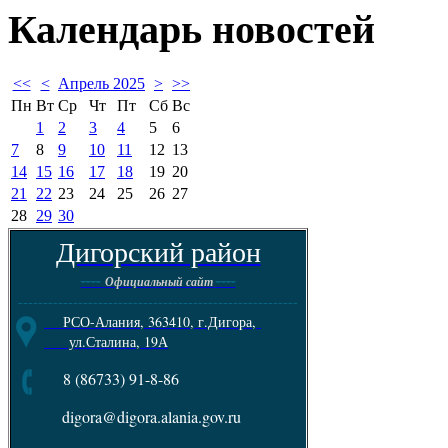
Календарь
новостей
<<
<
Апрель 2025
>
>>
Пн
Вт
Ср
Чт
Пт
Сб
Вс
1
2
3
4
5
6
7
8
9
10
11
12
13
14
15
16
17
18
19
20
21
22
23
24
25
26
27
28
29
30
Дигорский район
----
----
Официальный сайт
--------------------------------------------------------
РСО-Алания, 363410, г.Дигора,
ул.Сталина, 19А
8 (86733) 91-8-86
digora@digora.alania.gov.ru