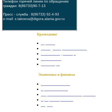
Телефон горячей линии по обращению
граждан: 8(86733)90-7-13
Пресс - служба :
8(86733) 92-4-93
e-mail: s.takoeva@digora.alania.gov.ru
--------------------------------------------------------
Краеведение
О районе
Наши достопримечательности
Знаменитые уроженцы
Святые места
Фотогалерея
Экономика и финансы
Сельское хозяйство
Промышленность
Социально-экономическое развитие
Программы развития
Бюджет