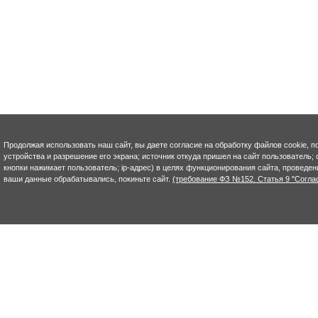
Продолжая использовать наш сайт, вы даете согласие на обработку файлов cookie, п
устройства и разрешение его экрана; источник откуда пришел на сайт пользователь; с
кнопки нажимает пользователь; ip-адрес) в целях функционирования сайта, проведен
ваши данные обрабатывались, покиньте сайт.
(требование ФЗ №152. Статья 9 "Согла