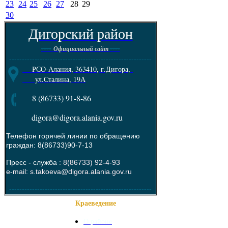
23
24
25
26
27
28
29
30
Дигорский район
----
----
Официальный сайт
--------------------------------------------------------
РСО-Алания, 363410, г.Дигора,
ул.Сталина, 19А
8 (86733) 91-8-86
digora@digora.alania.gov.ru
Телефон горячей линии по обращению
граждан: 8(86733)90-7-13
Пресс - служба :
8(86733) 92-4-93
e-mail: s.takoeva@digora.alania.gov.ru
--------------------------------------------------------
Краеведение
О районе