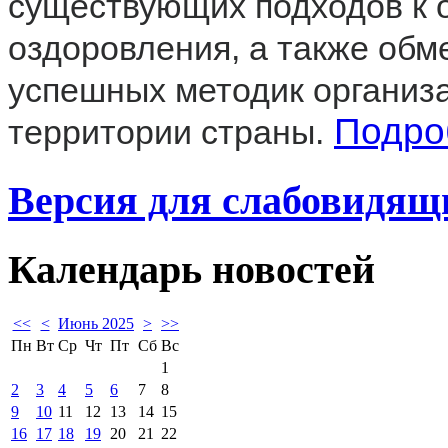
существующих подходов к о
оздоровления, а также обм
успешных методик организа
Подро
территории страны.
Версия для слабовидящ
Календарь
новостей
<<
<
Июнь 2025
>
>>
Пн
Вт
Ср
Чт
Пт
Сб
Вс
1
2
3
4
5
6
7
8
9
10
11
12
13
14
15
16
17
18
19
20
21
22