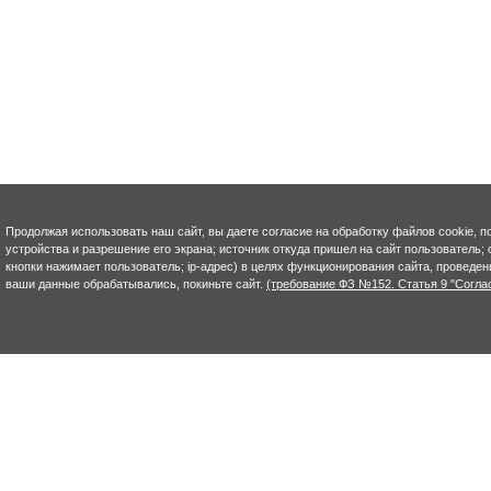
Продолжая использовать наш сайт, вы даете согласие на обработку файлов cookie, п
устройства и разрешение его экрана; источник откуда пришел на сайт пользователь; с
кнопки нажимает пользователь; ip-адрес) в целях функционирования сайта, проведен
ваши данные обрабатывались, покиньте сайт.
(требование ФЗ №152. Статья 9 "Согла