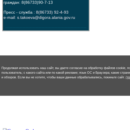
граждан: 8(86733)90-7-13
Пресс - служба :
8(86733) 92-4-93
e-mail: s.takoeva@digora.alania.gov.ru
--------------------------------------------------------
Продолжая использовать наш сайт, вы даете согласие на обработку файлов cookie, п
пользователь; с какого сайта или по какой рекламе; язык ОС и Браузера; какие стра
и обзоров. Если вы не хотите, чтобы ваши данные обрабатывались, покиньте сайт.
(т