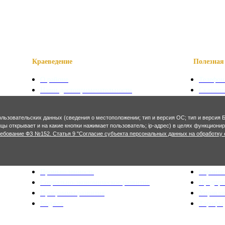
Краеведение
Полезная 
О районе
Телефон
Наши достопримечательности
Сказани
Знаменитые уроженцы
Символ
Святые места
Осетинс
ользовательских данных (сведения о местоположении; тип и версия ОС; тип и версия Б
Фотогалерея
Осетинс
ницы открывает и на какие кнопки нажимает пользователь; ip-адрес) в целях функцион
ребование ФЗ №152. Статья 9 "Согласие субъекта персональных данных на обработку 
Экономика и финансы
Архитекту
Сельское хозяйство
Генерал
Промышленность
Строите
Социально-экономическое развитие
Предпр
Программы развития
Управл
Бюджет
Тарифы