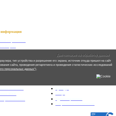
информация
ный справочник
я о Нартах
ика РСО-Алания
Даю согласие на обработку данных
кий язык
раузера; тип устройства и разрешение его экрана; источник откуда пришел на сайт
кие имена
ирования сайта, проведения ретаргетинга и проведения статистических исследований
его персональных данных")
.
ра и ЖКХ
Социальная сфера
ьный план
Образование
льная политика
Культура
Спорт
иятия ЖКХ
Здравоохранение
яющие компании
Социальное обеспечение