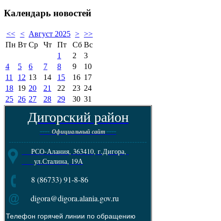
Календарь
новостей
<<
<
Август 2025
>
>>
Пн
Вт
Ср
Чт
Пт
Сб
Вс
1
2
3
4
5
6
7
8
9
10
11
12
13
14
15
16
17
18
19
20
21
22
23
24
25
26
27
28
29
30
31
Дигорский район
----
----
Официальный сайт
--------------------------------------------------------
РСО-Алания, 363410, г.Дигора,
ул.Сталина, 19А
8 (86733) 91-8-86
digora@digora.alania.gov.ru
Телефон горячей линии по обращению