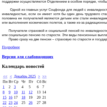
поддержки осуществляются Отделением в особом порядке, чтобы 
Одной из главных услуг Соцфонда для людей с инвалидностью 
инвалидностью, если он имеет хотя бы один день трудового ст
половина ее получателей являются детьми или стали инвалидами
или выполнения космических полетов, а также из-за радиационны
Получатели страховой и социальной пенсий по инвалидности п
или социальную пенсию по старости. Эти виды пенсионных выпла
Право сразу на две пенсии – страховую по старости и государс
Подробнее
Версия для слабовидящих
Календарь
новостей
<<
<
Декабрь 2025
>
>>
Пн
Вт
Ср
Чт
Пт
Сб
Вс
1
2
3
4
5
6
7
8
9
10
11
12
13
14
15
16
17
18
19
20
21
22
23
24
25
26
27
28