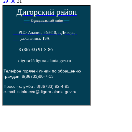
29
30
31
Дигорский район
----
----
Официальный сайт
--------------------------------------------------------
РСО-Алания, 363410, г.Дигора,
ул.Сталина, 19А
8 (86733) 91-8-86
digora@digora.alania.gov.ru
Телефон горячей линии по обращению
граждан: 8(86733)90-7-13
Пресс - служба :
8(86733) 92-4-93
e-mail: s.takoeva@digora.alania.gov.ru
--------------------------------------------------------