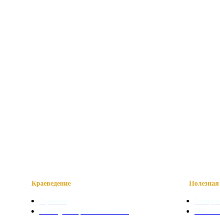
Краеведение
Полезная 
О районе
Телефон
Наши достопримечательности
Сказани