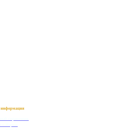
информация
ный справочник
я о Нартах