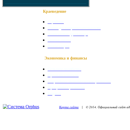
--------------------------------------------------------
Краеведение
О районе
Наши достопримечательности
Знаменитые уроженцы
Святые места
Фотогалерея
Экономика и финансы
Сельское хозяйство
Промышленность
Социально-экономическое развитие
Программы развития
Бюджет
Карта сайта
| © 2014. Официальный сайт адм