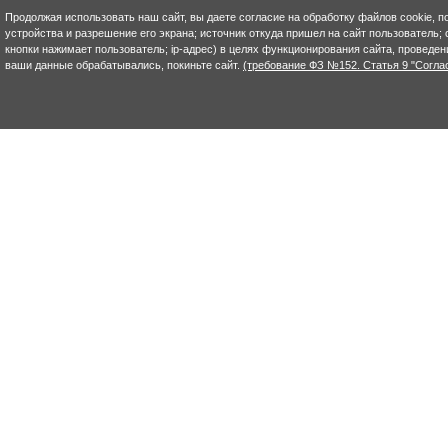
Продолжая использовать наш сайт, вы даете согласие на обработку файлов cookie, п
устройства и разрешение его экрана; источник откуда пришел на сайт пользователь; с
кнопки нажимает пользователь; ip-адрес) в целях функционирования сайта, проведен
ваши данные обрабатывались, покиньте сайт.
(требование ФЗ №152. Статья 9 "Согла