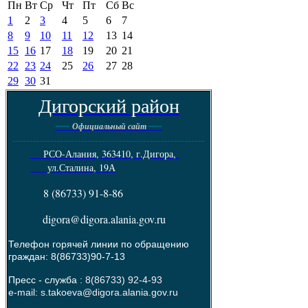
Пн
Вт
Ср
Чт
Пт
Сб
Вс
1
2
3
4
5
6
7
8
9
10
11
12
13
14
15
16
17
18
19
20
21
22
23
24
25
26
27
28
29
30
31
Дигорский район
----
----
Официальный сайт
--------------------------------------------------------
РСО-Алания, 363410, г.Дигора,
ул.Сталина, 19А
8 (86733) 91-8-86
digora@digora.alania.gov.ru
Телефон горячей линии по обращению
граждан: 8(86733)90-7-13
Пресс - служба :
8(86733) 92-4-93
e-mail: s.takoeva@digora.alania.gov.ru