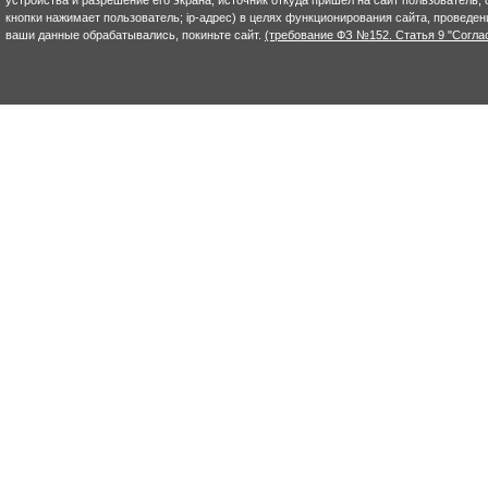
устройства и разрешение его экрана; источник откуда пришел на сайт пользователь; с
кнопки нажимает пользователь; ip-адрес) в целях функционирования сайта, проведен
ваши данные обрабатывались, покиньте сайт.
(требование ФЗ №152. Статья 9 "Согла