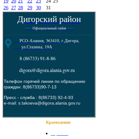
19
20
21
22
23
24
25
26
27
28
29
30
31
Дигорский район
----
----
Официальный сайт
--------------------------------------------------------
РСО-Алания, 363410, г.Дигора,
ул.Сталина, 19А
8 (86733) 91-8-86
digora@digora.alania.gov.ru
Телефон горячей линии по обращению
граждан: 8(86733)90-7-13
Пресс - служба :
8(86733) 92-4-93
e-mail: s.takoeva@digora.alania.gov.ru
--------------------------------------------------------
Краеведение
О районе