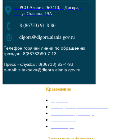
--------------------------------------------------------
РСО-Алания, 363410, г.Дигора,
ул.Сталина, 19А
8 (86733) 91-8-86
digora@digora.alania.gov.ru
Телефон горячей линии по обращению
граждан: 8(86733)90-7-13
Пресс - служба :
8(86733) 92-4-93
e-mail: s.takoeva@digora.alania.gov.ru
--------------------------------------------------------
Краеведение
О районе
Наши достопримечательности
Знаменитые уроженцы
Святые места
Фотогалерея
Экономика и финансы