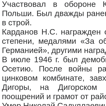
Участвовал в обороне К
Польши. Был дважды ранен
в строй.
Карданов Н.С. награжден 
степени, медалями «За о
Германией», другими нагр
В июле 1946 г. был демоб
Осетию. После войны ра
цинковом комбинате, зав
Дигоры, на Дигорском
поощрений и грамот от рай
Умер Николай Садуллаевич