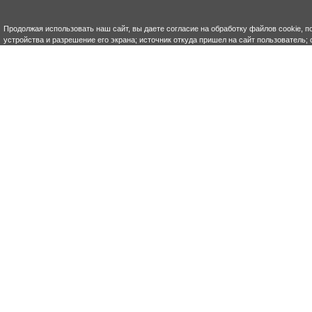
Продолжая использовать наш сайт, вы даете согласие на обработку файлов cookie, п
устройства и разрешение его экрана; источник откуда пришел на сайт пользователь; с
кнопки нажимает пользователь; ip-адрес) в целях функционирования сайта, проведен
ваши данные обрабатывались, покиньте сайт.
(требование ФЗ №152. Статья 9 "Согла