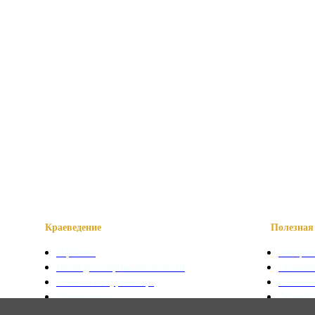
Краеведение
Полезная 
О районе
Телефон
Наши достопримечательности
Сказани
Знаменитые уроженцы
Символ
Святые места
Осетинс
Фотогалерея
Осетинс