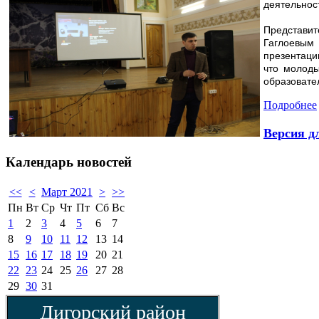
деятельност
Представи
Гаглоевым 
презентаци
что молоды
образовател
Подробнее
Версия д
Календарь
новостей
<<
<
Март 2021
>
>>
Пн
Вт
Ср
Чт
Пт
Сб
Вс
1
2
3
4
5
6
7
8
9
10
11
12
13
14
15
16
17
18
19
20
21
22
23
24
25
26
27
28
29
30
31
Дигорский район