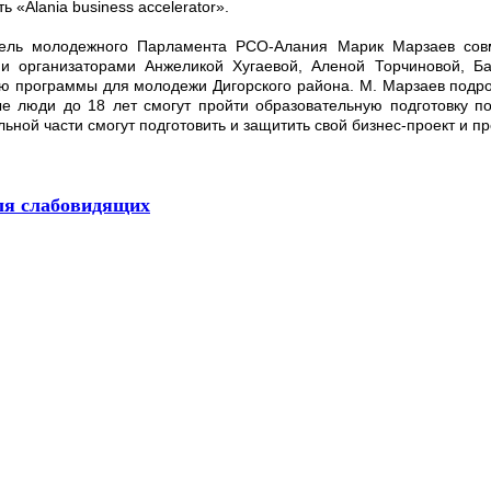
ь «Alania business accelerator».
тель молодежного Парламента РСО-Алания Марик Марзаев совм
и организаторами Анжеликой Хугаевой, Аленой Торчиновой, Б
ю программы для молодежи Дигорского района. М. Марзаев подроб
е люди до 18 лет смогут пройти образовательную подготовку по
ьной части смогут подготовить и защитить свой бизнес-проект и п
ля слабовидящих