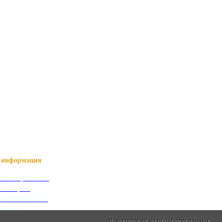
информация
ный справочник
я о Нартах
ика РСО-Алания
кий язык
кие имена
Даю согласие на обработку данных