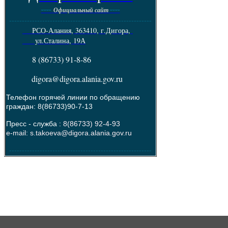
----
----
Официальный сайт
--------------------------------------------------------
РСО-Алания, 363410, г.Дигора,
ул.Сталина, 19А
8 (86733) 91-8-86
digora@digora.alania.gov.ru
Телефон горячей линии по обращению
граждан: 8(86733)90-7-13
Пресс - служба :
8(86733) 92-4-93
e-mail: s.takoeva@digora.alania.gov.ru
--------------------------------------------------------