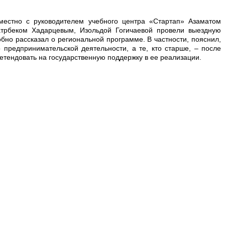
естно с руководителем учебного центра «Стартап» Азаматом
атрбеком Хадарцевым, Изольдой Гогичаевой провели выездную
но рассказал о региональной программе. В частности, пояснил,
 предпринимательской деятельности, а те, кто старше, – после
ретендовать на государственную поддержку в ее реализации.