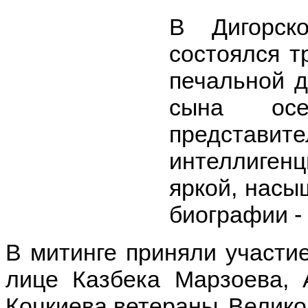
В Дигорск
состоялся т
печальной 
сына осе
представ
интеллиген
яркой, насы
биографии -
В митинге приняли участие
лице Казбека Марзоева, 
Коцкиева,ветераны Велико