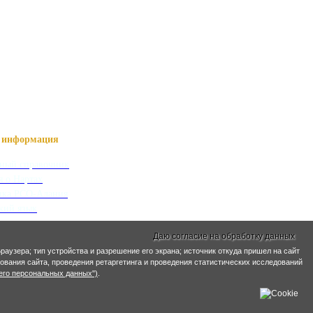
информация
ный справочник
я о Нартах
ика РСО-Алания
кий язык
кие имена
Даю согласие на обработку данных
ра и ЖКХ
раузера; тип устройства и разрешение его экрана; источник откуда пришел на сайт
Социальная сфера
ирования сайта, проведения ретаргетинга и проведения статистических исследований
его персональных данных")
.
ьный план
Образование
льная политика
Культура
Спорт
иятия ЖКХ