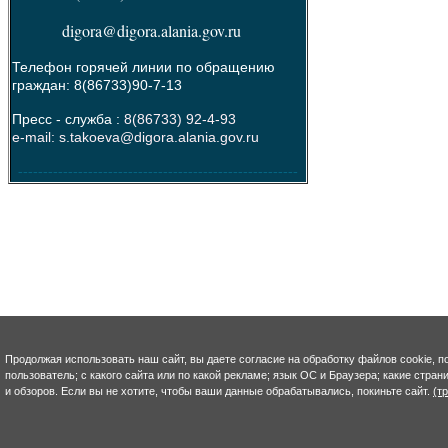
digora@digora.alania.gov.ru
Телефон горячей линии по обращению
граждан: 8(86733)90-7-13
Пресс - служба :
8(86733) 92-4-93
e-mail: s.takoeva@digora.alania.gov.ru
--------------------------------------------------------
Продолжая использовать наш сайт, вы даете согласие на обработку файлов cookie, п
пользователь; с какого сайта или по какой рекламе; язык ОС и Браузера; какие стра
и обзоров. Если вы не хотите, чтобы ваши данные обрабатывались, покиньте сайт.
(т