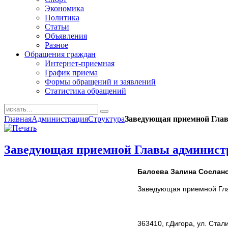
Экономика
Политика
Статьи
Объявления
Разное
Обращения граждан
Интернет-приемная
График приема
Формы обращений и заявлений
Статистика обращений
Главная
Администрация
Структура
Заведующая приемной Глав
Заведующая приемной Главы администр
Балоева Залина Сослан
Заведующая приемной Гл
363410, г.Дигора, ул. Стал