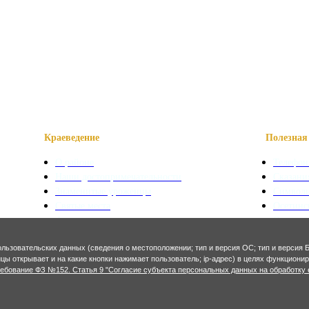
Краеведение
Полезная 
О районе
Телефон
Наши достопримечательности
Сказани
Знаменитые уроженцы
Символ
Святые места
Осетинс
Фотогалерея
Осетинс
Экономика и финансы
Архитекту
ользовательских данных (сведения о местоположении; тип и версия ОС; тип и версия Б
ницы открывает и на какие кнопки нажимает пользователь; ip-адрес) в целях функцион
ребование ФЗ №152. Статья 9 "Согласие субъекта персональных данных на обработку 
Сельское хозяйство
Генерал
Промышленность
Строите
Социально-экономическое развитие
Предпр