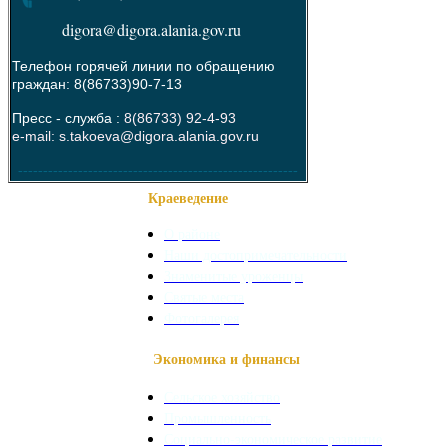
digora@digora.alania.gov.ru
Телефон горячей линии по обращению
граждан: 8(86733)90-7-13
Пресс - служба :
8(86733) 92-4-93
e-mail: s.takoeva@digora.alania.gov.ru
--------------------------------------------------------
Краеведение
О районе
Наши достопримечательности
Знаменитые уроженцы
Святые места
Фотогалерея
Экономика и финансы
Сельское хозяйство
Промышленность
Социально-экономическое развитие