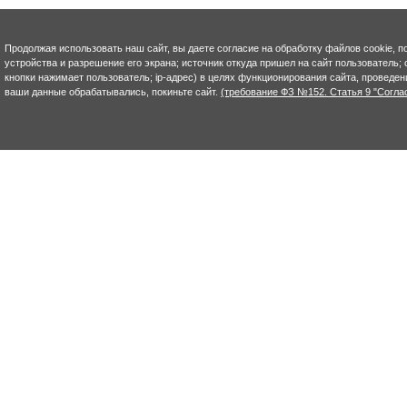
Продолжая использовать наш сайт, вы даете согласие на обработку файлов cookie, п
устройства и разрешение его экрана; источник откуда пришел на сайт пользователь; с
кнопки нажимает пользователь; ip-адрес) в целях функционирования сайта, проведен
ваши данные обрабатывались, покиньте сайт.
(требование ФЗ №152. Статья 9 "Согла