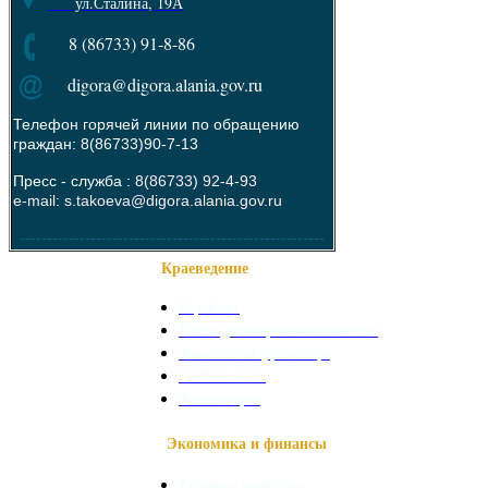
ул.Сталина, 19А
8 (86733) 91-8-86
digora@digora.alania.gov.ru
Телефон горячей линии по обращению
граждан: 8(86733)90-7-13
Пресс - служба :
8(86733) 92-4-93
e-mail: s.takoeva@digora.alania.gov.ru
--------------------------------------------------------
Краеведение
О районе
Наши достопримечательности
Знаменитые уроженцы
Святые места
Фотогалерея
Экономика и финансы
Сельское хозяйство