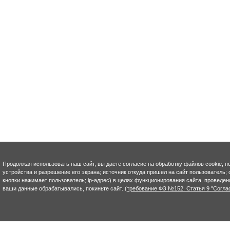
Продолжая использовать наш сайт, вы даете согласие на обработку файлов cookie, п
устройства и разрешение его экрана; источник откуда пришел на сайт пользователь; с
кнопки нажимает пользователь; ip-адрес) в целях функционирования сайта, проведен
ваши данные обрабатывались, покиньте сайт.
(требование ФЗ №152. Статья 9 "Согла