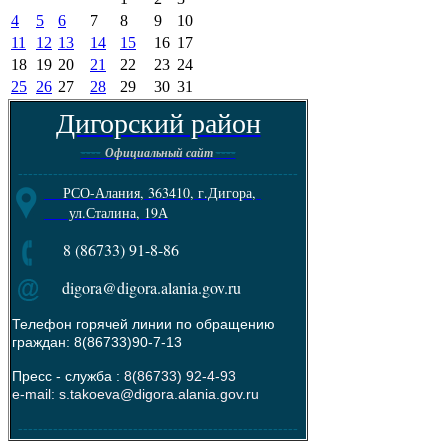
4
5
6
7
8
9
10
11
12
13
14
15
16
17
18
19
20
21
22
23
24
25
26
27
28
29
30
31
Дигорский район
----
----
Официальный сайт
--------------------------------------------------------
РСО-Алания, 363410, г.Дигора,
ул.Сталина, 19А
8 (86733) 91-8-86
digora@digora.alania.gov.ru
Телефон горячей линии по обращению
граждан: 8(86733)90-7-13
Пресс - служба :
8(86733) 92-4-93
e-mail: s.takoeva@digora.alania.gov.ru
--------------------------------------------------------