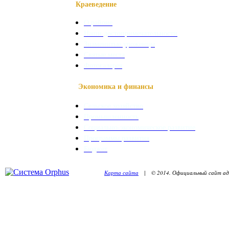
Краеведение
О районе
Наши достопримечательности
Знаменитые уроженцы
Святые места
Фотогалерея
Экономика и финансы
Сельское хозяйство
Промышленность
Социально-экономическое развитие
Программы развития
Бюджет
Карта сайта
| © 2014. Официальный сайт адм