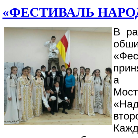
«ФЕСТИВАЛЬ НАРО
В ра
обш
«Фес
прин
а и
Мос
«Над
втор
Каж