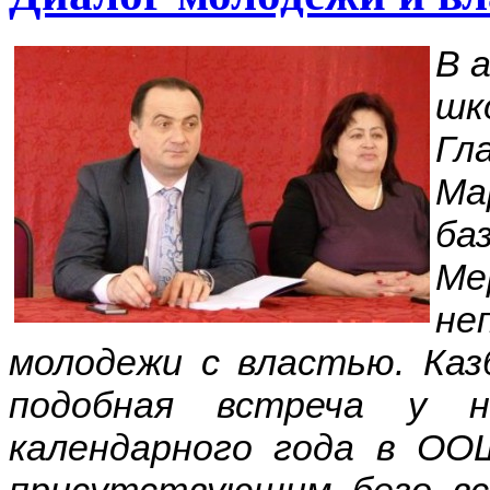
В 
шк
Гл
Ма
ба
Ме
не
молодежи с властью. Ка
подобная встреча у 
календарного года в ООШ
присутствующим безо вс