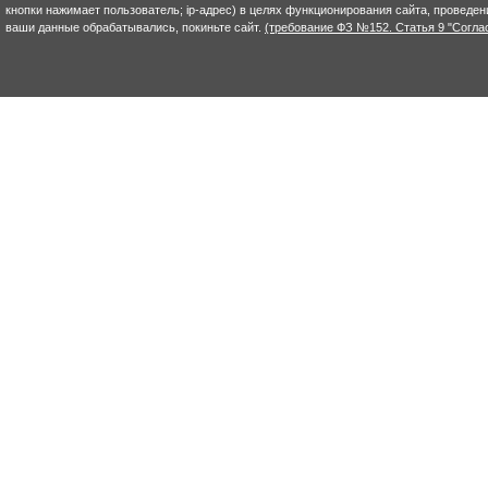
кнопки нажимает пользователь; ip-адрес) в целях функционирования сайта, проведен
ваши данные обрабатывались, покиньте сайт.
(требование ФЗ №152. Статья 9 "Согла