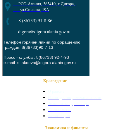
РСО-Алания, 363410, г.Дигора,
ул.Сталина, 19А
8 (86733) 91-8-86
digora@digora.alania.gov.ru
Телефон горячей линии по обращению
граждан: 8(86733)90-7-13
Пресс - служба :
8(86733) 92-4-93
e-mail: s.takoeva@digora.alania.gov.ru
--------------------------------------------------------
Краеведение
О районе
Наши достопримечательности
Знаменитые уроженцы
Святые места
Фотогалерея
Экономика и финансы