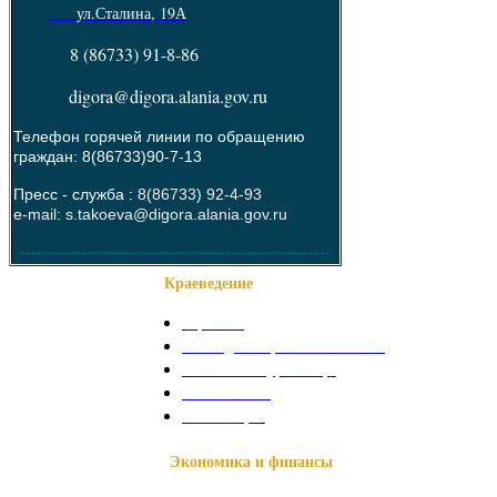
ул.Сталина, 19А
8 (86733) 91-8-86
digora@digora.alania.gov.ru
Телефон горячей линии по обращению
граждан: 8(86733)90-7-13
Пресс - служба :
8(86733) 92-4-93
e-mail: s.takoeva@digora.alania.gov.ru
--------------------------------------------------------
Краеведение
О районе
Наши достопримечательности
Знаменитые уроженцы
Святые места
Фотогалерея
Экономика и финансы