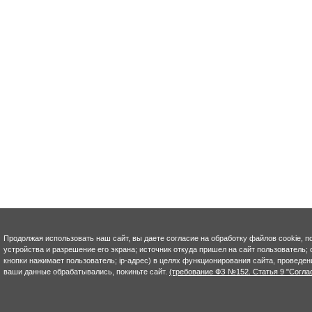
Продолжая использовать наш сайт, вы даете согласие на обработку файлов cookie, п
устройства и разрешение его экрана; источник откуда пришел на сайт пользователь; с
кнопки нажимает пользователь; ip-адрес) в целях функционирования сайта, проведен
ваши данные обрабатывались, покиньте сайт.
(требование ФЗ №152. Статья 9 "Согла