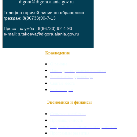
digora@digora.alania.gov.ru
Телефон горячей линии по обращению
граждан: 8(86733)90-7-13
Пресс - служба :
8(86733) 92-4-93
e-mail: s.takoeva@digora.alania.gov.ru
--------------------------------------------------------
Краеведение
О районе
Наши достопримечательности
Знаменитые уроженцы
Святые места
Фотогалерея
Экономика и финансы
Сельское хозяйство
Промышленность
Социально-экономическое развитие
Программы развития