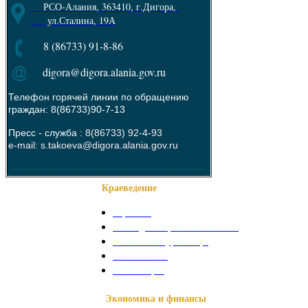
РСО-Алания, 363410, г.Дигора,
ул.Сталина, 19А
8 (86733) 91-8-86
digora@digora.alania.gov.ru
Телефон горячей линии по обращению
граждан: 8(86733)90-7-13
Пресс - служба :
8(86733) 92-4-93
e-mail: s.takoeva@digora.alania.gov.ru
--------------------------------------------------------
Краеведение
О районе
Наши достопримечательности
Знаменитые уроженцы
Святые места
Фотогалерея
Экономика и финансы