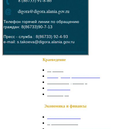
8 (86733) 91-8-86
digora@digora.alania.gov.ru
Телефон горячей линии по обращению
граждан: 8(86733)90-7-13
Пресс - служба :
8(86733) 92-4-93
e-mail: s.takoeva@digora.alania.gov.ru
--------------------------------------------------------
Краеведение
О районе
Наши достопримечательности
Знаменитые уроженцы
Святые места
Фотогалерея
Экономика и финансы
Сельское хозяйство
Промышленность
Социально-экономическое развитие