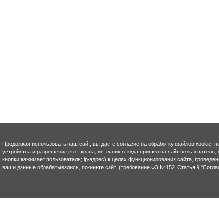
Продолжая использовать наш сайт, вы даете согласие на обработку файлов cookie, п
устройства и разрешение его экрана; источник откуда пришел на сайт пользователь; с
кнопки нажимает пользователь; ip-адрес) в целях функционирования сайта, проведен
ваши данные обрабатывались, покиньте сайт.
(требование ФЗ №152. Статья 9 "Согла