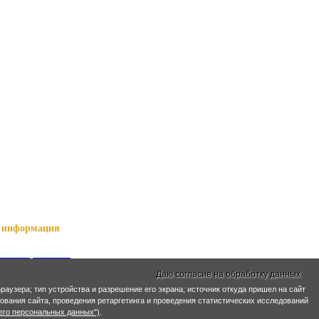
информация
ный справочник
я о Нартах
Даю согласие на обработку данных
ика РСО-Алания
раузера; тип устройства и разрешение его экрана; источник откуда пришел на сайт
кий язык
ирования сайта, проведения ретаргетинга и проведения статистических исследований
кие имена
его персональных данных")
.