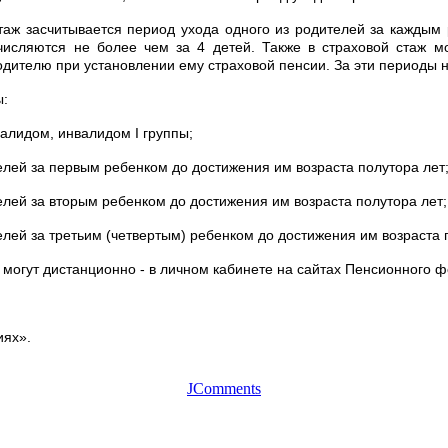
стаж засчитывается период ухода одного из родителей за каждым 
исляются не более чем за 4 детей. Также в страховой стаж мо
родителю при установлении ему страховой пенсии. За эти период
ы:
алидом, инвалидом I группы;
елей за первым ребенком до достижения им возраста полутора лет
елей за вторым ребенком до достижения им возраста полутора лет;
елей за третьим (четвертым) ребенком до достижения им возраста п
могут дистанционно - в личном кабинете на сайтах Пенсионного фо
иях».
JComments