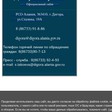
----
----
Официальный сайт
--------------------------------------------------------
РСО-Алания, 363410, г.Дигора,
ул.Сталина, 19А
8 (86733) 91-8-86
digora@digora.alania.gov.ru
Телефон горячей линии по обращению
граждан: 8(86733)90-7-13
Пресс - служба :
8(86733) 92-4-93
e-mail: s.takoeva@digora.alania.gov.ru
--------------------------------------------------------
Продолжая использовать наш сайт, вы даете согласие на обработку файлов cookie, п
пользователь; с какого сайта или по какой рекламе; язык ОС и Браузера; какие стра
и обзоров. Если вы не хотите, чтобы ваши данные обрабатывались, покиньте сайт.
(т