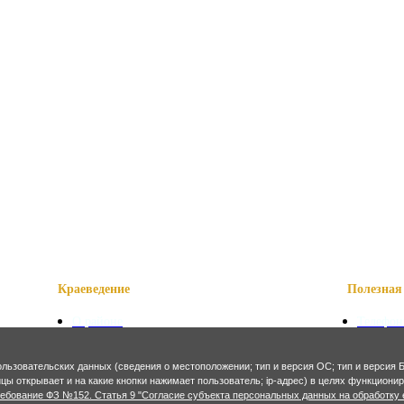
Краеведение
Полезная 
О районе
Телефон
Наши достопримечательности
Сказани
Знаменитые уроженцы
Символ
ользовательских данных (сведения о местоположении; тип и версия ОС; тип и версия Б
Святые места
Осетинс
ницы открывает и на какие кнопки нажимает пользователь; ip-адрес) в целях функцион
Фотогалерея
Осетинс
ребование ФЗ №152. Статья 9 "Согласие субъекта персональных данных на обработку 