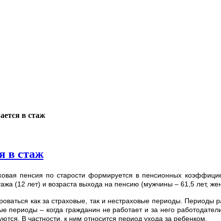
ается в стаж
я в стаж
аховая пенсия по старости формируется в пенсионных коэффицие
жа (12 лет) и возраста выхода на пенсию (мужчины – 61,5 лет, ж
ваться как за страховые, так и нестраховые периоды. Периоды ра
е периоды – когда гражданин не работает и за него работодатели
тся. В частности, к ним относится период ухода за ребенком.