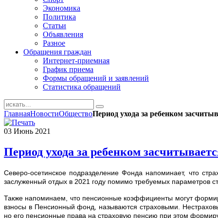
Экономика
Политика
Статьи
Объявления
Разное
Обращения граждан
Интернет-приемная
График приема
Формы обращений и заявлений
Статистика обращений
Главная
Новости
Общество
Период ухода за ребенком засчитыв
03
Июнь
2021
Период ухода за ребенком засчитываетс
Северо-осетинское подразделение Фонда напоминает, что стр
заслуженный отдых в 2021 году помимо требуемых параметров ста
Также напоминаем, что пенсионные коэффициенты могут формиро
взносы в Пенсионный фонд, называются страховыми. Нестраховы
но его пенсионные права на страховую пенсию при этом формирую