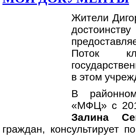
Жители Диго
достоин
предоставл
Поток кли
государстве
в этом учреж
В районно
«МФЦ» с 201
Залина Се
граждан, консультирует п