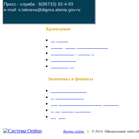
Пресс - служба :
8(86733) 92-4-93
e-mail: s.takoeva@digora.alania.gov.ru
--------------------------------------------------------
Краеведение
О районе
Наши достопримечательности
Знаменитые уроженцы
Святые места
Фотогалерея
Экономика и финансы
Сельское хозяйство
Промышленность
Социально-экономическое развитие
Программы развития
Бюджет
Карта сайта
| © 2014. Официальный сайт адм