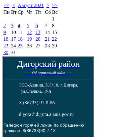
<<
<
Август 2021
>
>>
Пн
Вт
Ср
Чт
Пт
Сб
Вс
1
2
3
4
5
6
7
8
9
10
11
12
13
14
15
16
17
18
19
20
21
22
23
24
25
26
27
28
29
30
31
Дигорский район
----
----
Официальный сайт
--------------------------------------------------------
РСО-Алания, 363410, г.Дигора,
ул.Сталина, 19А
8 (86733) 91-8-86
digora@digora.alania.gov.ru
Телефон горячей линии по обращению
граждан: 8(86733)90-7-13