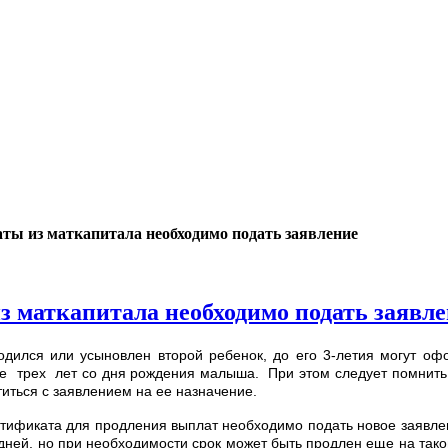
ты из маткапитала необходимо подать заявление
 маткапитала необходимо подать заявл
одился или усыновлен второй ребенок, до его 3-летия могут оф
е трех лет со дня рождения малыша. При этом следует помнить,
титься с заявлением на ее назначение.
сертификата для продления выплат необходимо подать новое заявле
х дней, но при необходимости срок может быть продлен еще на так