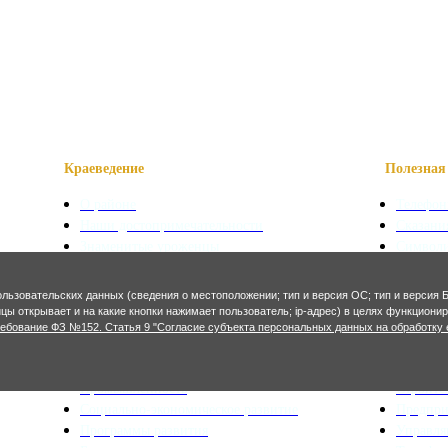
Краеведение
Полезная 
О районе
Телефон
Наши достопримечательности
Сказани
Знаменитые уроженцы
Символ
Святые места
Осетинс
Фотогалерея
Осетинс
ользовательских данных (сведения о местоположении; тип и версия ОС; тип и версия Б
ницы открывает и на какие кнопки нажимает пользователь; ip-адрес) в целях функцион
Экономика и финансы
Архитекту
ребование ФЗ №152. Статья 9 "Согласие субъекта персональных данных на обработку 
Сельское хозяйство
Генерал
Промышленность
Строите
Социально-экономическое развитие
Предпр
Программы развития
Управл