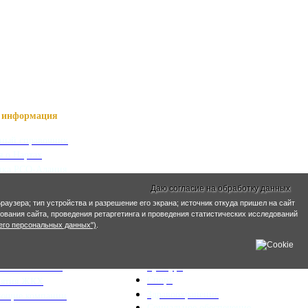
информация
ный справочник
я о Нартах
ика РСО-Алания
кий язык
Даю согласие на обработку данных
кие имена
раузера; тип устройства и разрешение его экрана; источник откуда пришел на сайт
ирования сайта, проведения ретаргетинга и проведения статистических исследований
ра и ЖКХ
его персональных данных")
.
Социальная сфера
ьный план
Образование
льная политика
Культура
Спорт
иятия ЖКХ
Здравоохранение
яющие компании
Социальное обеспечение