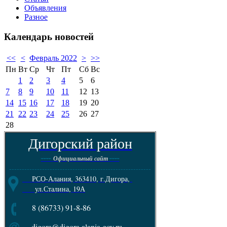
Объявления
Разное
Календарь
новостей
<<
<
Февраль 2022
>
>>
Пн
Вт
Ср
Чт
Пт
Сб
Вс
1
2
3
4
5
6
7
8
9
10
11
12
13
14
15
16
17
18
19
20
21
22
23
24
25
26
27
28
Дигорский район
----
----
Официальный сайт
--------------------------------------------------------
РСО-Алания, 363410, г.Дигора,
ул.Сталина, 19А
8 (86733) 91-8-86
digora@digora.alania.gov.ru