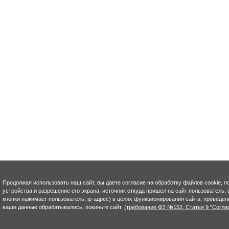
Продолжая использовать наш сайт, вы даете согласие на обработку файлов cookie, п
устройства и разрешение его экрана; источник откуда пришел на сайт пользователь; с
кнопки нажимает пользователь; ip-адрес) в целях функционирования сайта, проведен
ваши данные обрабатывались, покиньте сайт.
(требование ФЗ №152. Статья 9 "Согла