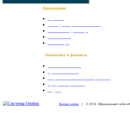
--------------------------------------------------------
Краеведение
О районе
Наши достопримечательности
Знаменитые уроженцы
Святые места
Фотогалерея
Экономика и финансы
Сельское хозяйство
Промышленность
Социально-экономическое развитие
Программы развития
Бюджет
Карта сайта
| © 2014. Официальный сайт адм