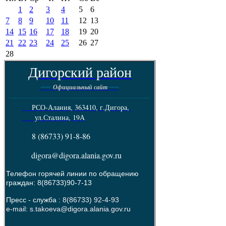
1
2
3
4
5
6
7
8
9
10
11
12
13
14
15
16
17
18
19
20
21
22
23
24
25
26
27
28
Дигорский район
----
----
Официальный сайт
--------------------------------------------------------
РСО-Алания, 363410, г.Дигора,
ул.Сталина, 19А
8 (86733) 91-8-86
digora@digora.alania.gov.ru
Телефон горячей линии по обращению
граждан: 8(86733)90-7-13
Пресс - служба :
8(86733) 92-4-93
e-mail: s.takoeva@digora.alania.gov.ru