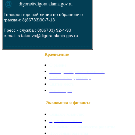
digora@digora.alania.gov.ru
Телефон горячей линии по обращению
граждан: 8(86733)90-7-13
Пресс - служба :
8(86733) 92-4-93
e-mail: s.takoeva@digora.alania.gov.ru
--------------------------------------------------------
Краеведение
О районе
Наши достопримечательности
Знаменитые уроженцы
Святые места
Фотогалерея
Экономика и финансы
Сельское хозяйство
Промышленность
Социально-экономическое развитие
Программы развития