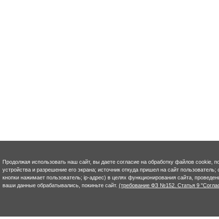
Продолжая использовать наш сайт, вы даете согласие на обработку файлов cookie, п
устройства и разрешение его экрана; источник откуда пришел на сайт пользователь; с
кнопки нажимает пользователь; ip-адрес) в целях функционирования сайта, проведен
ваши данные обрабатывались, покиньте сайт.
(требование ФЗ №152. Статья 9 "Согла