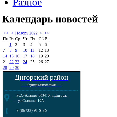
Разное
Календарь
новостей
<<
<
Ноябрь 2022
>
>>
Пн
Вт
Ср
Чт
Пт
Сб
Вс
1
2
3
4
5
6
7
8
9
10
11
12
13
14
15
16
17
18
19
20
21
22
23
24
25
26
27
28
29
30
Дигорский район
----
----
Официальный сайт
--------------------------------------------------------
РСО-Алания, 363410, г.Дигора,
ул.Сталина, 19А
8 (86733) 91-8-86