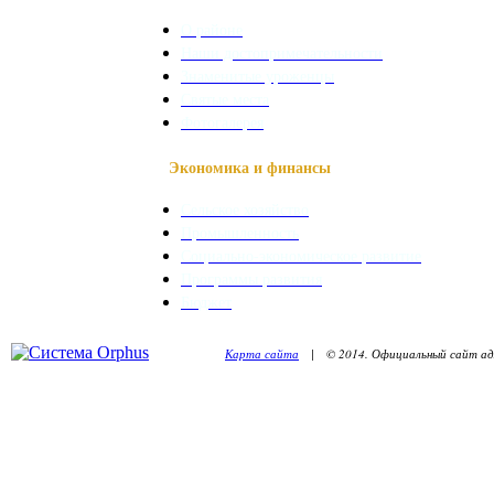
О районе
Наши достопримечательности
Знаменитые уроженцы
Святые места
Фотогалерея
Экономика и финансы
Сельское хозяйство
Промышленность
Социально-экономическое развитие
Программы развития
Бюджет
Карта сайта
| © 2014. Официальный сайт адм