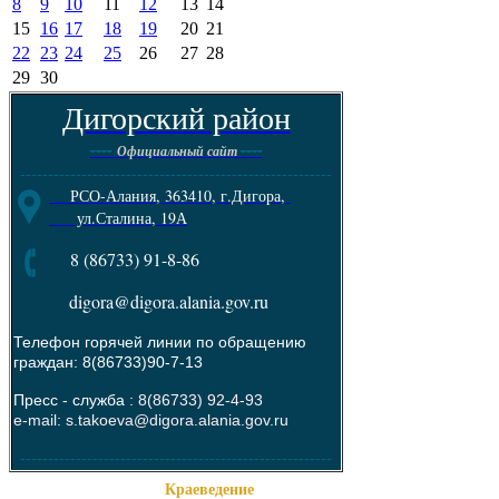
8
9
10
11
12
13
14
15
16
17
18
19
20
21
22
23
24
25
26
27
28
29
30
Дигорский район
----
----
Официальный сайт
--------------------------------------------------------
РСО-Алания, 363410, г.Дигора,
ул.Сталина, 19А
8 (86733) 91-8-86
digora@digora.alania.gov.ru
Телефон горячей линии по обращению
граждан: 8(86733)90-7-13
Пресс - служба :
8(86733) 92-4-93
e-mail: s.takoeva@digora.alania.gov.ru
--------------------------------------------------------
Краеведение