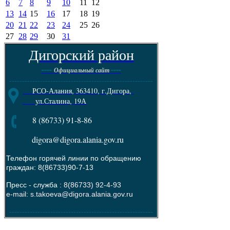
6
7
8
9
10
11
12
13
14
15
16
17
18
19
20
21
22
23
24
25
26
27
28
29
30
31
Дигорский район
----
----
Официальный сайт
--------------------------------------------------------
РСО-Алания, 363410, г.Дигора,
ул.Сталина, 19А
8 (86733) 91-8-86
digora@digora.alania.gov.ru
Телефон горячей линии по обращению
граждан: 8(86733)90-7-13
Пресс - служба :
8(86733) 92-4-93
e-mail: s.takoeva@digora.alania.gov.ru
--------------------------------------------------------