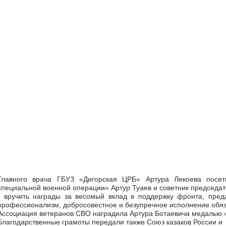
Главного врача ГБУЗ «Дигорская ЦРБ» Артура Лекоева посе
специальной военной операции» Артур Туаев и советник председа
- вручить награды за весомый вклад в поддержку фронта, пре
профессионализм, добросовестное и безупречное исполнение обяз
Ассоциация ветеранов СВО наградила Артура Ботаевича медалью 
Благодарственные грамоты передали также Союз казаков России и 