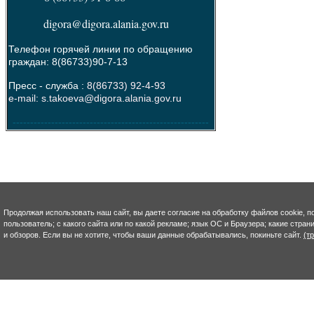
digora@digora.alania.gov.ru
Телефон горячей линии по обращению
граждан: 8(86733)90-7-13
Пресс - служба :
8(86733) 92-4-93
e-mail: s.takoeva@digora.alania.gov.ru
--------------------------------------------------------
Продолжая использовать наш сайт, вы даете согласие на обработку файлов cookie, п
пользователь; с какого сайта или по какой рекламе; язык ОС и Браузера; какие стра
и обзоров. Если вы не хотите, чтобы ваши данные обрабатывались, покиньте сайт.
(т