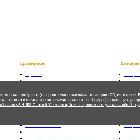
Краеведение
Полезная 
О районе
Телефон
Наши достопримечательности
Сказани
Знаменитые уроженцы
Символ
Святые места
Осетинс
ользовательских данных (сведения о местоположении; тип и версия ОС; тип и версия Б
Фотогалерея
Осетинс
ницы открывает и на какие кнопки нажимает пользователь; ip-адрес) в целях функцион
ребование ФЗ №152. Статья 9 "Согласие субъекта персональных данных на обработку 
Экономика и финансы
Архитекту
Сельское хозяйство
Генерал
Промышленность
Строите
Социально-экономическое развитие
Предпр