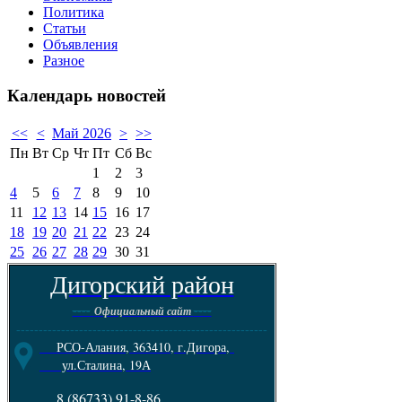
Политика
Статьи
Объявления
Разное
Календарь
новостей
<<
<
Май 2026
>
>>
Пн
Вт
Ср
Чт
Пт
Сб
Вс
1
2
3
4
5
6
7
8
9
10
11
12
13
14
15
16
17
18
19
20
21
22
23
24
25
26
27
28
29
30
31
Дигорский район
----
----
Официальный сайт
--------------------------------------------------------
РСО-Алания, 363410, г.Дигора,
ул.Сталина, 19А
8 (86733) 91-8-86