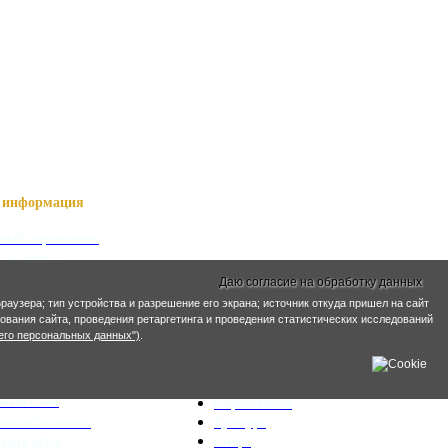
информация
ный справочник
я о Нартах
ика РСО-Алания
Даю согласие на обработку данных
кий язык
раузера; тип устройства и разрешение его экрана; источник откуда пришел на сайт
кие имена
ирования сайта, проведения ретаргетинга и проведения статистических исследований
его персональных данных")
.
ра и ЖКХ
Социальная сфера
ьный план
Образование
льная политика
Культура
Спорт
иятия ЖКХ