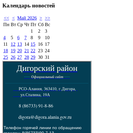
Календарь
новостей
<<
<
Май 2026
>
>>
Пн
Вт
Ср
Чт
Пт
Сб
Вс
1
2
3
4
5
6
7
8
9
10
11
12
13
14
15
16
17
18
19
20
21
22
23
24
25
26
27
28
29
30
31
Дигорский район
----
----
Официальный сайт
--------------------------------------------------------
РСО-Алания, 363410, г.Дигора,
ул.Сталина, 19А
8 (86733) 91-8-86
digora@digora.alania.gov.ru
Телефон горячей линии по обращению
граждан: 8(86733)90-7-13