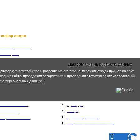
информация
ный справочник
я о Нартах
ика РСО-Алания
Даю согласие на обработку данных
кий язык
раузера; тип устройства и разрешение его экрана; источник откуда пришел на сайт
кие имена
ирования сайта, проведения ретаргетинга и проведения статистических исследований
его персональных данных")
.
ра и ЖКХ
Социальная сфера
ьный план
Образование
льная политика
Культура
Спорт
иятия ЖКХ
Здравоохранение
яющие компании
Социальное обеспечение