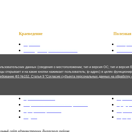
Краеведение
Полезная 
О районе
Телефон
Наши достопримечательности
Сказани
Знаменитые уроженцы
Символ
Святые места
Осетинс
ользовательских данных (сведения о местоположении; тип и версия ОС; тип и версия Б
Фотогалерея
Осетинс
ницы открывает и на какие кнопки нажимает пользователь; ip-адрес) в целях функцион
ребование ФЗ №152. Статья 9 "Согласие субъекта персональных данных на обработку 
Экономика и финансы
Архитекту
Сельское хозяйство
Генерал
Промышленность
Строите
Социально-экономическое развитие
Предпр
Программы развития
Управл
Бюджет
Тарифы
ьный сайт администрации Дигорского района