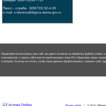
Пресс - служба :
8(86733) 92-4-93
e-mail: s.takoeva@digora.alania.gov.ru
--------------------------------------------------------
Продолжая использовать наш сайт, вы даете согласие на обработку файлов cookie, п
пользователь; с какого сайта или по какой рекламе; язык ОС и Браузера; какие стра
и обзоров. Если вы не хотите, чтобы ваши данные обрабатывались, покиньте сайт.
(т
Карта сайта
| © 2014. Официал