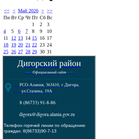
<<
<
Май 2026
>
>>
Пн
Вт
Ср
Чт
Пт
Сб
Вс
1
2
3
4
5
6
7
8
9
10
11
12
13
14
15
16
17
18
19
20
21
22
23
24
25
26
27
28
29
30
31
Дигорский район
----
----
Официальный сайт
--------------------------------------------------------
РСО-Алания, 363410, г.Дигора,
ул.Сталина, 19А
8 (86733) 91-8-86
digora@digora.alania.gov.ru
Телефон горячей линии по обращению
граждан: 8(86733)90-7-13