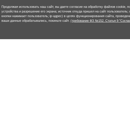
Продолжая использовать наш сайт, вы даете согласие на обработку файлов cookie, п
устройства и разрешение его экрана; источник откуда пришел на сайт пользователь; с
кнопки нажимает пользователь; ip-адрес) в целях функционирования сайта, проведен
ваши данные обрабатывались, покиньте сайт.
(требование ФЗ №152. Статья 9 "Согла