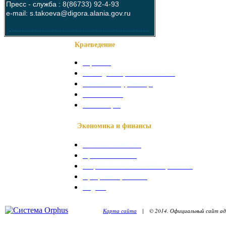
Пресс - служба :
8(86733) 92-4-93
e-mail: s.takoeva@digora.alania.gov.ru
--------------------------------------------------------
Краеведение
О районе
Наши достопримечательности
Знаменитые уроженцы
Святые места
Фотогалерея
Экономика и финансы
Сельское хозяйство
Промышленность
Социально-экономическое развитие
Программы развития
Бюджет
Карта сайта
| © 2014. Официальный сайт адм