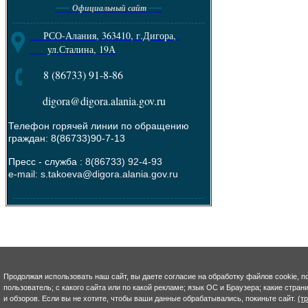
----
----
Официальный сайт
--------------------------------------------------------
РСО-Алания, 363410, г.Дигора,
ул.Сталина, 19А
8 (86733) 91-8-86
digora@digora.alania.gov.ru
Телефон горячей линии по обращению
граждан: 8(86733)90-7-13
Пресс - служба :
8(86733) 92-4-93
e-mail: s.takoeva@digora.alania.gov.ru
--------------------------------------------------------
Продолжая использовать наш сайт, вы даете согласие на обработку файлов cookie, п
пользователь; с какого сайта или по какой рекламе; язык ОС и Браузера; какие стра
и обзоров. Если вы не хотите, чтобы ваши данные обрабатывались, покиньте сайт.
(т