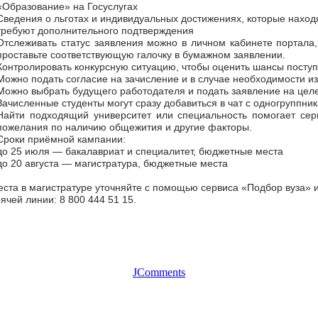
«Образование» на Госуслугах
Сведения о льготах и индивидуальных достижениях, которые находя
требуют дополнительного подтверждения
Отслеживать статус заявления можно в личном кабинете портала
проставьте соответствующую галочку в бумажном заявлении.
Контролировать конкурсную ситуацию, чтобы оценить шансы посту
Можно подать согласие на зачисление и в случае необходимости и
Можно выбрать будущего работодателя и подать заявление на цел
Зачисленные студенты могут сразу добавиться в чат с одногруппни
Найти подходящий университет или специальность помогает сер
пожелания по наличию общежития и другие факторы.
Сроки приёмной кампании:
до 25 июля — бакалавриат и специалитет, бюджетные места
до 20 августа — магистратура, бюджетные места
ста в магистратуре уточняйте с помощью сервиса «Подбор вуза» и
чей линии: 8 800 444 51 15.
JComments