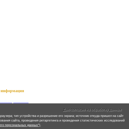
информация
ный справочник
я о Нартах
Даю согласие на обработку данных
ика РСО-Алания
раузера; тип устройства и разрешение его экрана; источник откуда пришел на сайт
кий язык
ирования сайта, проведения ретаргетинга и проведения статистических исследований
кие имена
его персональных данных")
.