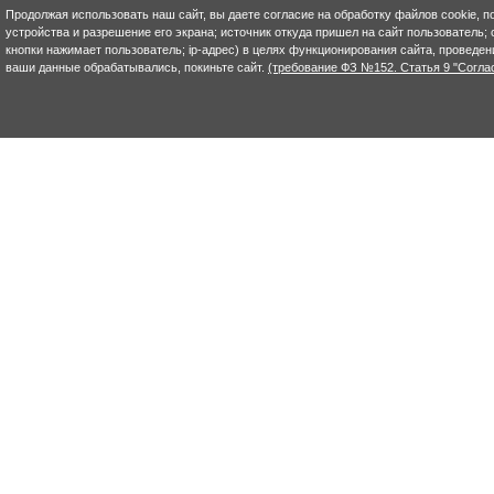
Продолжая использовать наш сайт, вы даете согласие на обработку файлов cookie, п
устройства и разрешение его экрана; источник откуда пришел на сайт пользователь; с
кнопки нажимает пользователь; ip-адрес) в целях функционирования сайта, проведен
ваши данные обрабатывались, покиньте сайт.
(требование ФЗ №152. Статья 9 "Согла