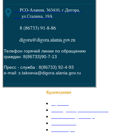
--------------------------------------------------------
РСО-Алания, 363410, г.Дигора,
ул.Сталина, 19А
8 (86733) 91-8-86
digora@digora.alania.gov.ru
Телефон горячей линии по обращению
граждан: 8(86733)90-7-13
Пресс - служба :
8(86733) 92-4-93
e-mail: s.takoeva@digora.alania.gov.ru
--------------------------------------------------------
Краеведение
О районе
Наши достопримечательности
Знаменитые уроженцы
Святые места
Фотогалерея