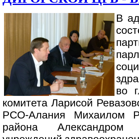
В ад
сост
па
пар
со
здра
во 
комитета Ларисой Ревазов
РСО-Алания Михаилом Ра
района Александром Т
учреждений здравоохранен