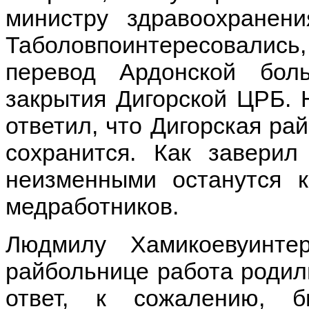
министру здравоохранен
Таболовпоинтересовались
перевод Ардонской бол
закрытия Дигорской ЦРБ. 
ответил, что Дигорская ра
сохранится. Как завери
неизменными останутся 
медработников.
Людмилу Хамикоевуинте
райбольнице работа родиль
ответ, к сожалению, 