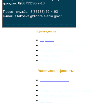
граждан: 8(86733)90-7-13
Пресс - служба :
8(86733) 92-4-93
e-mail: s.takoeva@digora.alania.gov.ru
--------------------------------------------------------
Краеведение
О районе
Наши достопримечательности
Знаменитые уроженцы
Святые места
Фотогалерея
Экономика и финансы
Сельское хозяйство
Промышленность
Социально-экономическое развитие
Программы развития
Бюджет