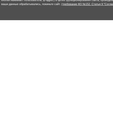
ваши данные обрабатывались, покиньте сайт.
(требование ФЗ №152. Статья 9 "Согла