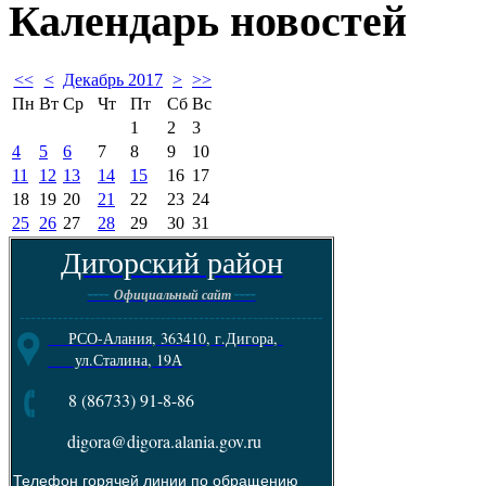
Календарь
новостей
<<
<
Декабрь 2017
>
>>
Пн
Вт
Ср
Чт
Пт
Сб
Вс
1
2
3
4
5
6
7
8
9
10
11
12
13
14
15
16
17
18
19
20
21
22
23
24
25
26
27
28
29
30
31
Дигорский район
----
----
Официальный сайт
--------------------------------------------------------
РСО-Алания, 363410, г.Дигора,
ул.Сталина, 19А
8 (86733) 91-8-86
digora@digora.alania.gov.ru
Телефон горячей линии по обращению