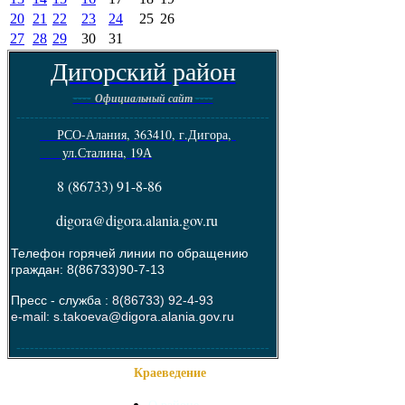
20
21
22
23
24
25
26
27
28
29
30
31
Дигорский район
----
----
Официальный сайт
--------------------------------------------------------
РСО-Алания, 363410, г.Дигора,
ул.Сталина, 19А
8 (86733) 91-8-86
digora@digora.alania.gov.ru
Телефон горячей линии по обращению
граждан: 8(86733)90-7-13
Пресс - служба :
8(86733) 92-4-93
e-mail: s.takoeva@digora.alania.gov.ru
--------------------------------------------------------
Краеведение
О районе