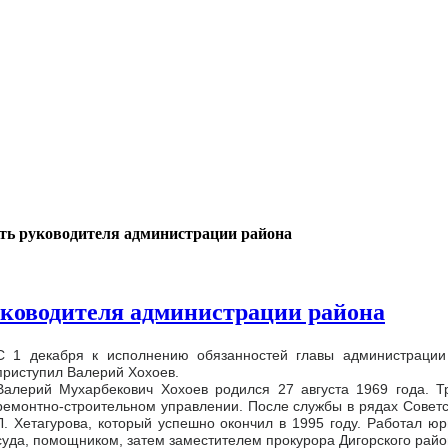
сть руководителя администрации района
уководителя администрации района
С 1 декабря к исполнению обязанностей главы администрации
приступил Валерий Хохоев.
Валерий Мухарбекович Хохоев родился 27 августа 1969 года. Т
ремонтно-строительном управлении. После службы в рядах Советс
Л. Хетагурова, который успешно окончил в 1995 году. Работал ю
суда, помощником, затем заместителем прокурора Дигорского райо