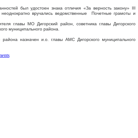
нностей был удостоен знака отличия «За верность закону» III
му неоднократно вручались ведомственные Почетные грамоты и
теля главы МО Дигорский район, советника главы Дигорского
кого муниципального района.
 района назначен и.о. главы АМС Дигорского муниципального
ents