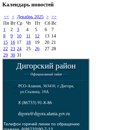
Календарь
новостей
<<
<
Декабрь 2025
>
>>
Пн
Вт
Ср
Чт
Пт
Сб
Вс
1
2
3
4
5
6
7
8
9
10
11
12
13
14
15
16
17
18
19
20
21
22
23
24
25
26
27
28
29
30
31
Дигорский район
----
----
Официальный сайт
--------------------------------------------------------
РСО-Алания, 363410, г.Дигора,
ул.Сталина, 19А
8 (86733) 91-8-86
digora@digora.alania.gov.ru
Телефон горячей линии по обращению
граждан: 8(86733)90-7-13