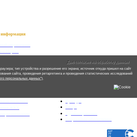
информация
ный справочник
я о Нартах
ика РСО-Алания
Даю согласие на обработку данных
кий язык
раузера; тип устройства и разрешение его экрана; источник откуда пришел на сайт
кие имена
ирования сайта, проведения ретаргетинга и проведения статистических исследований
его персональных данных")
.
ра и ЖКХ
Социальная сфера
ьный план
Образование
льная политика
Культура
Спорт
иятия ЖКХ
Здравоохранение
яющие компании
Социальное обеспечение