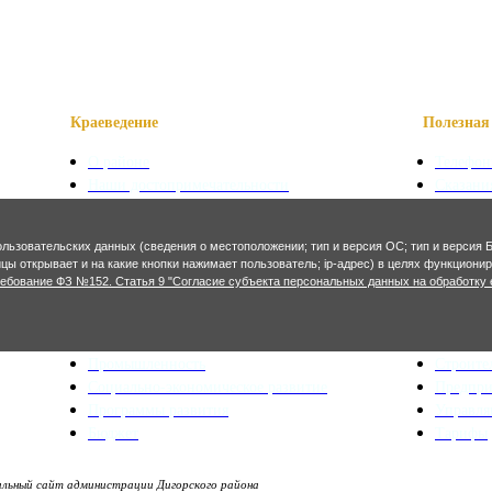
Краеведение
Полезная 
О районе
Телефон
Наши достопримечательности
Сказани
Знаменитые уроженцы
Символ
Святые места
Осетинс
ользовательских данных (сведения о местоположении; тип и версия ОС; тип и версия Б
Фотогалерея
Осетинс
ницы открывает и на какие кнопки нажимает пользователь; ip-адрес) в целях функцион
ребование ФЗ №152. Статья 9 "Согласие субъекта персональных данных на обработку 
Экономика и финансы
Архитекту
Сельское хозяйство
Генерал
Промышленность
Строите
Социально-экономическое развитие
Предпр
Программы развития
Управл
Бюджет
Тарифы
ьный сайт администрации Дигорского района