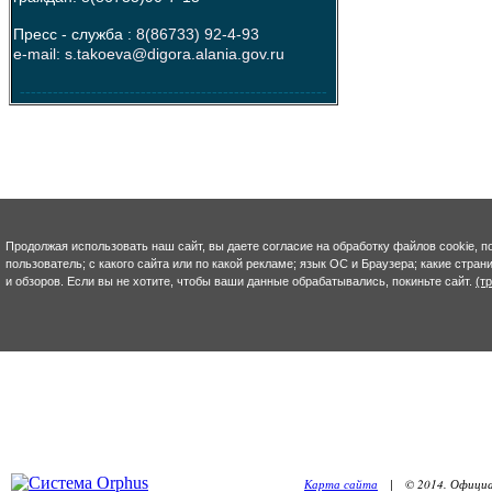
Пресс - служба :
8(86733) 92-4-93
e-mail: s.takoeva@digora.alania.gov.ru
--------------------------------------------------------
Продолжая использовать наш сайт, вы даете согласие на обработку файлов cookie, п
пользователь; с какого сайта или по какой рекламе; язык ОС и Браузера; какие стра
и обзоров. Если вы не хотите, чтобы ваши данные обрабатывались, покиньте сайт.
(т
Карта сайта
| © 2014. Официал