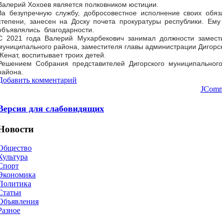
Валерий Хохоев является полковником юстиции.
За безупречную службу, добросовестное исполнение своих обяза
степени, занесен на Доску почета прокуратуры республики. Е
объявлялись благодарности.
С 2021 года Валерий Мухарбекович занимал должности замести
муниципального района, заместителя главы администрации Дигорс
Женат, воспитывает троих детей.
Решением Собрания представителей Дигорского муниципального
района.
Добавить комментарий
JComm
Версия для слабовидящих
Новости
Общество
Культура
Спорт
Экономика
Политика
Статьи
Объявления
Разное