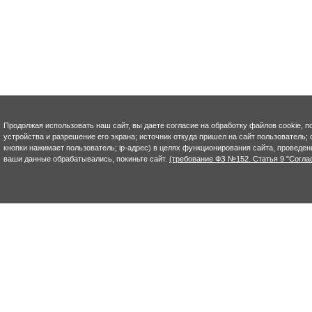
Продолжая использовать наш сайт, вы даете согласие на обработку файлов cookie, п
устройства и разрешение его экрана; источник откуда пришел на сайт пользователь; с
кнопки нажимает пользователь; ip-адрес) в целях функционирования сайта, проведен
ваши данные обрабатывались, покиньте сайт.
(требование ФЗ №152. Статья 9 "Согла