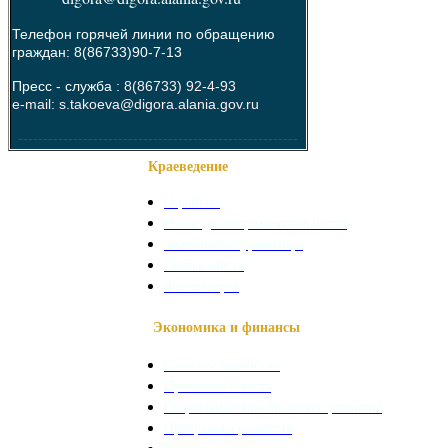
Телефон горячей линии по обращению
граждан: 8(86733)90-7-13
Пресс - служба :
8(86733) 92-4-93
e-mail: s.takoeva@digora.alania.gov.ru
--------------------------------------------------------
Краеведение
О районе
Наши достопримечательности
Знаменитые уроженцы
Святые места
Фотогалерея
Экономика и финансы
Сельское хозяйство
Промышленность
Социально-экономическое развитие
Программы развития