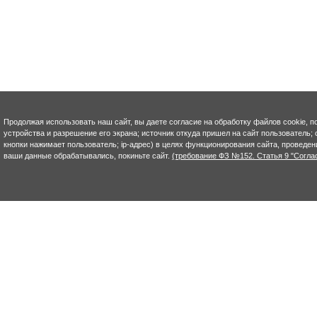
Продолжая использовать наш сайт, вы даете согласие на обработку файлов cookie, п
устройства и разрешение его экрана; источник откуда пришел на сайт пользователь; с
кнопки нажимает пользователь; ip-адрес) в целях функционирования сайта, проведен
ваши данные обрабатывались, покиньте сайт.
(требование ФЗ №152. Статья 9 "Согла