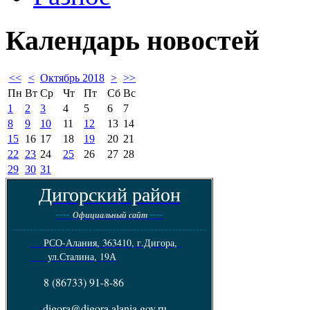
Календарь
новостей
<<
<
Октябрь 2018
>
>>
Пн
Вт
Ср
Чт
Пт
Сб
Вс
1
2
3
4
5
6
7
8
9
10
11
12
13
14
15
16
17
18
19
20
21
22
23
24
25
26
27
28
29
30
31
Дигорский район
----
----
Официальный сайт
--------------------------------------------------------
РСО-Алания, 363410, г.Дигора,
ул.Сталина, 19А
8 (86733) 91-8-86
digora@digora.alania.gov.ru