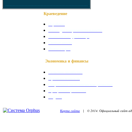
--------------------------------------------------------
Краеведение
О районе
Наши достопримечательности
Знаменитые уроженцы
Святые места
Фотогалерея
Экономика и финансы
Сельское хозяйство
Промышленность
Социально-экономическое развитие
Программы развития
Бюджет
Карта сайта
| © 2014. Официальный сайт адм