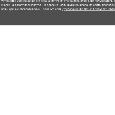
устройства и разрешение его экрана; источник откуда пришел на сайт пользователь; с
кнопки нажимает пользователь; ip-адрес) в целях функционирования сайта, проведен
ваши данные обрабатывались, покиньте сайт.
(требование ФЗ №152. Статья 9 "Согла