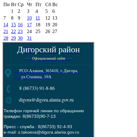
Пн
Вт
Ср
Чт
Пт
Сб
Вс
1
2
3
4
5
6
7
8
9
10
11
12
13
14
15
16
17
18
19
20
21
22
23
24
25
26
27
28
29
30
31
Дигорский район
----
----
Официальный сайт
--------------------------------------------------------
РСО-Алания, 363410, г.Дигора,
ул.Сталина, 19А
8 (86733) 91-8-86
digora@digora.alania.gov.ru
Телефон горячей линии по обращению
граждан: 8(86733)90-7-13
Пресс - служба :
8(86733) 92-4-93
e-mail: s.takoeva@digora.alania.gov.ru