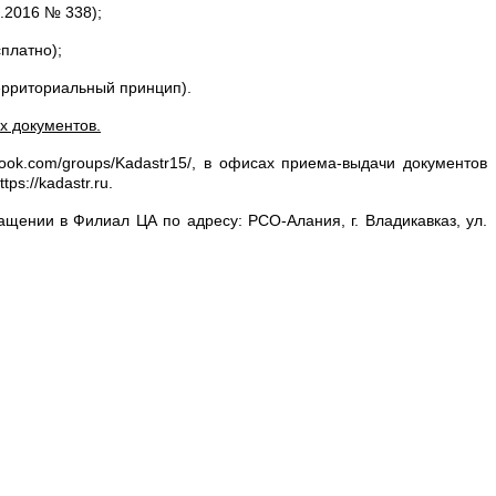
.2016 № 338);
платно);
ерриториальный принцип).
х документов.
ook.com/groups/Kadastr15/, в офисах приема-выдачи документов
s://kadastr.ru.
ении в Филиал ЦА по адресу: РСО-Алания, г. Владикавказ, ул.