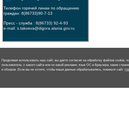
Телефон горячей линии по обращению
граждан: 8(86733)90-7-13
Пресс - служба :
8(86733) 92-4-93
e-mail: s.takoeva@digora.alania.gov.ru
--------------------------------------------------------
Продолжая использовать наш сайт, вы даете согласие на обработку файлов cookie, п
пользователь; с какого сайта или по какой рекламе; язык ОС и Браузера; какие стра
и обзоров. Если вы не хотите, чтобы ваши данные обрабатывались, покиньте сайт.
(т