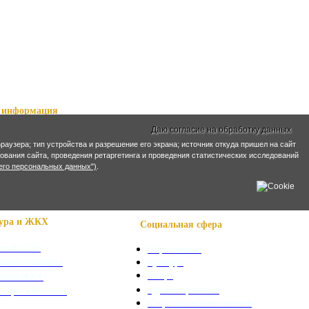
информация
Даю согласие на обработку данных
ный справочник
раузера; тип устройства и разрешение его экрана; источник откуда пришел на сайт
я о Нартах
ирования сайта, проведения ретаргетинга и проведения статистических исследований
ика РСО-Алания
его персональных данных")
.
кий язык
кие имена
ра и ЖКХ
Социальная сфера
ьный план
Образование
льная политика
Культура
Спорт
иятия ЖКХ
Здравоохранение
яющие компании
Социальное обеспечение