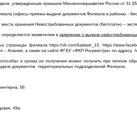
орядком, утвержденным приказом Минэкономразвития России от 31.05
лиала (офисы приема-выдачи документов Филиала в районах - бес
т места хранения Невостребованных документов (бесплатно – экст
 определяется заявителем в
заявлении о выдаче невостребованны
страницах филиала https://vk.com/kadastr_15, https://www.faceb
 Алания, а также на сайте ФГБУ «ФКП Росреестра» по адресу http
пособах и сроках их получения можно получить при личном обращ
- выдачи документов территориальных подразделений Филиала:
минтерна, 56
довая, 49а