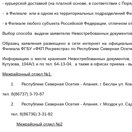
- курьерской доставкой (на платной основе, в соответствии с П
- в Филиале или в одном из территориальных подразделений Фи
- в Филиале любого субъекта Российской Федерации, отличном о
Выбор способа выдачи заявителю Невостребованных документов
Образец заявления размещено в сети интернет на официальных 
Филиала ФГБУ «ФКП Росреестра» по Республике Северная Осетия –
Информацию о месте хранения Невостребованных документов, с
Кутузова, 104А/1 и по тел. 64-13-04, а также в офисах приема 
Межрайонный отдел №1:
1. Республике Северная Осетия - Алания, г. Беслан ул. Ко
тел. 8(86737) 3-70-87
2. Республике Северная Осетия - Алания, г. Моздок ул. Са
тел. 8(86736) 3-31-82
Межрайоный отдел №2