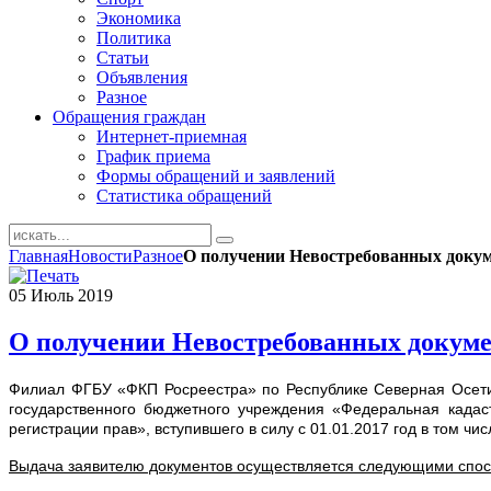
Экономика
Политика
Статьи
Объявления
Разное
Обращения граждан
Интернет-приемная
График приема
Формы обращений и заявлений
Статистика обращений
Главная
Новости
Разное
О получении Невостребованных докуме
05
Июль
2019
О получении Невостребованных докумен
Филиал ФГБУ «ФКП Росреестра» по Республике Северная Осети
государственного бюджетного учреждения «Федеральная кадас
регистрации прав», вступившего в силу с 01.01.2017 год в том чи
Выдача заявителю документов осуществляется следующими спо