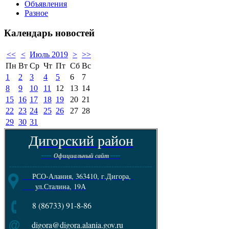
Объявления
Разное
Календарь
новостей
<<
<
Июль 2019
>
>>
Пн
Вт
Ср
Чт
Пт
Сб
Вс
1
2
3
4
5
6
7
8
9
10
11
12
13
14
15
16
17
18
19
20
21
22
23
24
25
26
27
28
29
30
31
Дигорский район
----
----
Официальный сайт
--------------------------------------------------------
РСО-Алания, 363410, г.Дигора,
ул.Сталина, 19А
8 (86733) 91-8-86
digora@digora.alania.gov.ru