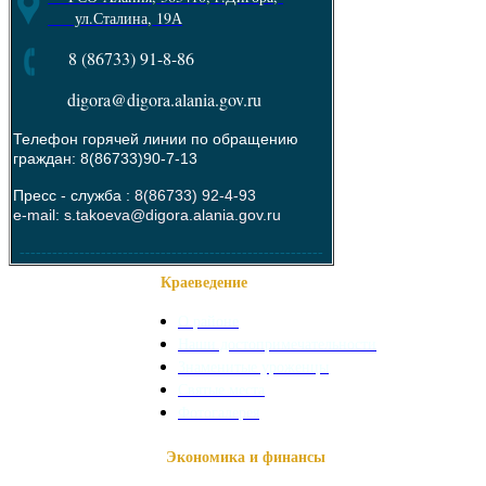
ул.Сталина, 19А
8 (86733) 91-8-86
digora@digora.alania.gov.ru
Телефон горячей линии по обращению
граждан: 8(86733)90-7-13
Пресс - служба :
8(86733) 92-4-93
e-mail: s.takoeva@digora.alania.gov.ru
--------------------------------------------------------
Краеведение
О районе
Наши достопримечательности
Знаменитые уроженцы
Святые места
Фотогалерея
Экономика и финансы