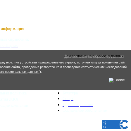
информация
ный справочник
я о Нартах
ика РСО-Алания
Даю согласие на обработку данных
кий язык
раузера; тип устройства и разрешение его экрана; источник откуда пришел на сайт
кие имена
ирования сайта, проведения ретаргетинга и проведения статистических исследований
его персональных данных")
.
ра и ЖКХ
Социальная сфера
ьный план
Образование
льная политика
Культура
Спорт
иятия ЖКХ
Здравоохранение
яющие компании
Социальное обеспечение