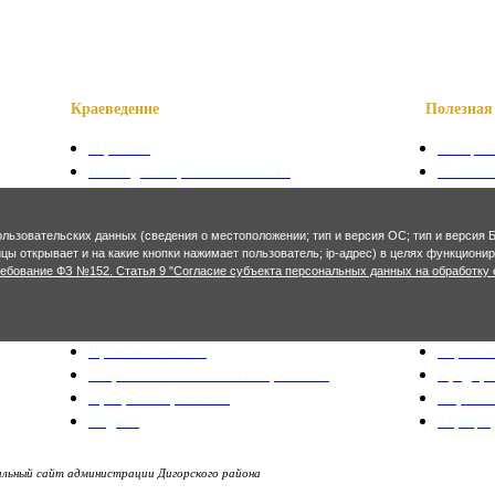
Краеведение
Полезная 
О районе
Телефон
Наши достопримечательности
Сказани
Знаменитые уроженцы
Символ
Святые места
Осетинс
ользовательских данных (сведения о местоположении; тип и версия ОС; тип и версия Б
Фотогалерея
Осетинс
ницы открывает и на какие кнопки нажимает пользователь; ip-адрес) в целях функцион
ребование ФЗ №152. Статья 9 "Согласие субъекта персональных данных на обработку 
Экономика и финансы
Архитекту
Сельское хозяйство
Генерал
Промышленность
Строите
Социально-экономическое развитие
Предпр
Программы развития
Управл
Бюджет
Тарифы
ьный сайт администрации Дигорского района