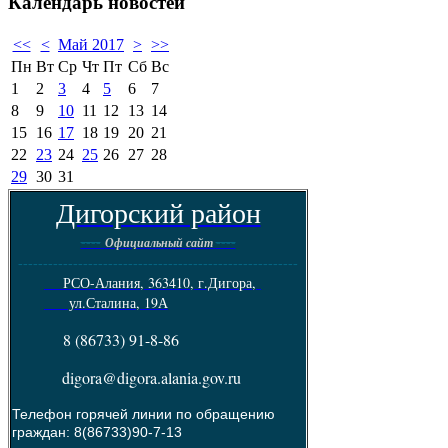
Календарь
новостей
<<
<
Май 2017
>
>>
Пн
Вт
Ср
Чт
Пт
Сб
Вс
1
2
3
4
5
6
7
8
9
10
11
12
13
14
15
16
17
18
19
20
21
22
23
24
25
26
27
28
29
30
31
Дигорский район
----
----
Официальный сайт
--------------------------------------------------------
РСО-Алания, 363410, г.Дигора,
ул.Сталина, 19А
8 (86733) 91-8-86
digora@digora.alania.gov.ru
Телефон горячей линии по обращению
граждан: 8(86733)90-7-13