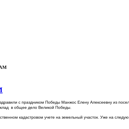
НАМ
М
равили с праздником Победы Манжос Елену Алексеевну из поселк
 вклад в общее дело Великой Победы.
ственном кадастровом учете на земельный участок. Уже на следу