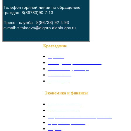
Телефон горячей линии по обращению
граждан: 8(86733)90-7-13
Пресс - служба :
8(86733) 92-4-93
e-mail: s.takoeva@digora.alania.gov.ru
--------------------------------------------------------
Краеведение
О районе
Наши достопримечательности
Знаменитые уроженцы
Святые места
Фотогалерея
Экономика и финансы
Сельское хозяйство
Промышленность
Социально-экономическое развитие
Программы развития
Бюджет