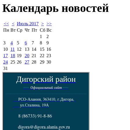
Календарь
новостей
<<
<
Июль 2017
>
>>
Пн
Вт
Ср
Чт
Пт
Сб
Вс
1
2
3
4
5
6
7
8
9
10
11
12
13
14
15
16
17
18
19
20
21
22
23
24
25
26
27
28
29
30
31
Дигорский район
----
----
Официальный сайт
--------------------------------------------------------
РСО-Алания, 363410, г.Дигора,
ул.Сталина, 19А
8 (86733) 91-8-86
digora@digora.alania.gov.ru