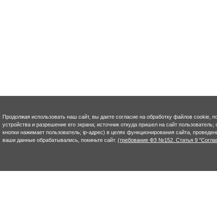
Продолжая использовать наш сайт, вы даете согласие на обработку файлов cookie, п
устройства и разрешение его экрана; источник откуда пришел на сайт пользователь; с
кнопки нажимает пользователь; ip-адрес) в целях функционирования сайта, проведен
ваши данные обрабатывались, покиньте сайт.
(требование ФЗ №152. Статья 9 "Согла