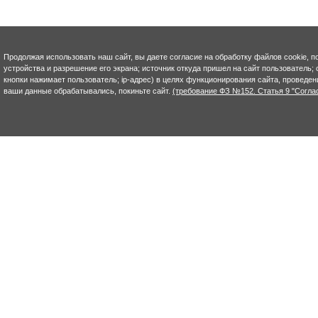
Продолжая использовать наш сайт, вы даете согласие на обработку файлов cookie, п
устройства и разрешение его экрана; источник откуда пришел на сайт пользователь; с
кнопки нажимает пользователь; ip-адрес) в целях функционирования сайта, проведен
ваши данные обрабатывались, покиньте сайт.
(требование ФЗ №152. Статья 9 "Согла