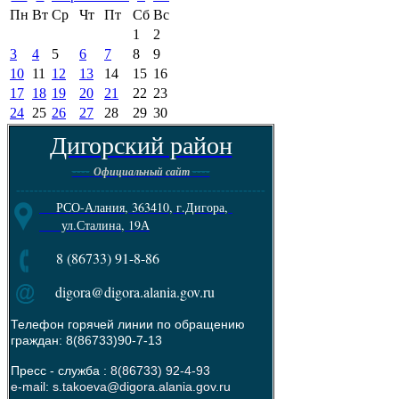
Пн
Вт
Ср
Чт
Пт
Сб
Вс
1
2
3
4
5
6
7
8
9
10
11
12
13
14
15
16
17
18
19
20
21
22
23
24
25
26
27
28
29
30
Дигорский район
----
----
Официальный сайт
--------------------------------------------------------
РСО-Алания, 363410, г.Дигора,
ул.Сталина, 19А
8 (86733) 91-8-86
digora@digora.alania.gov.ru
Телефон горячей линии по обращению
граждан: 8(86733)90-7-13
Пресс - служба :
8(86733) 92-4-93
e-mail: s.takoeva@digora.alania.gov.ru