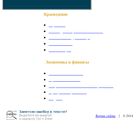
--------------------------------------------------------
Краеведение
О районе
Наши достопримечательности
Знаменитые уроженцы
Святые места
Фотогалерея
Экономика и финансы
Сельское хозяйство
Промышленность
Социально-экономическое развитие
Программы развития
Бюджет
Карта сайта
| © 2014. 