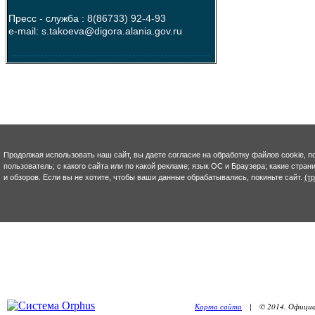
Пресс - служба :
8(86733) 92-4-93
e-mail: s.takoeva@digora.alania.gov.ru
--------------------------------------------------------
Продолжая использовать наш сайт, вы даете согласие на обработку файлов cookie, п
пользователь; с какого сайта или по какой рекламе; язык ОС и Браузера; какие стра
и обзоров. Если вы не хотите, чтобы ваши данные обрабатывались, покиньте сайт.
(т
Карта сайта
| © 2014. Официал