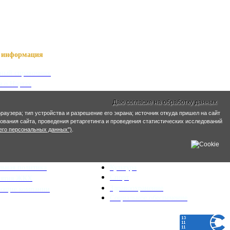
информация
ный справочник
я о Нартах
ика РСО-Алания
Даю согласие на обработку данных
кий язык
раузера; тип устройства и разрешение его экрана; источник откуда пришел на сайт
кие имена
ирования сайта, проведения ретаргетинга и проведения статистических исследований
его персональных данных")
.
ра и ЖКХ
Социальная сфера
ьный план
Образование
льная политика
Культура
Спорт
иятия ЖКХ
Здравоохранение
яющие компании
Социальное обеспечение