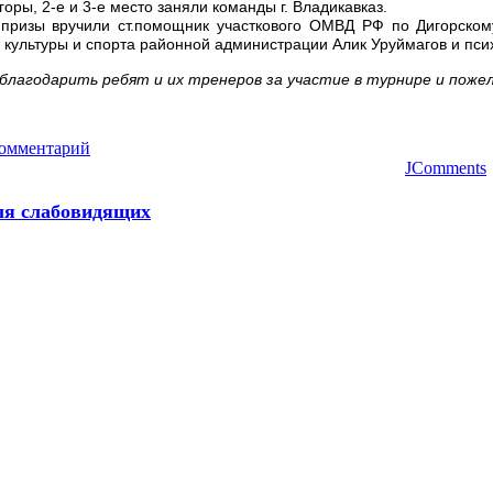
оры, 2-е и 3-е место заняли команды г. Владикавказ.
призы вручили ст.помощник участкового ОМВД РФ по Дигорском
 культуры и спорта районной администрации
Алик Уруймагов
и пс
благодарить ребят и их тренеров за участие в турнире и поже
комментарий
JComments
ля слабовидящих