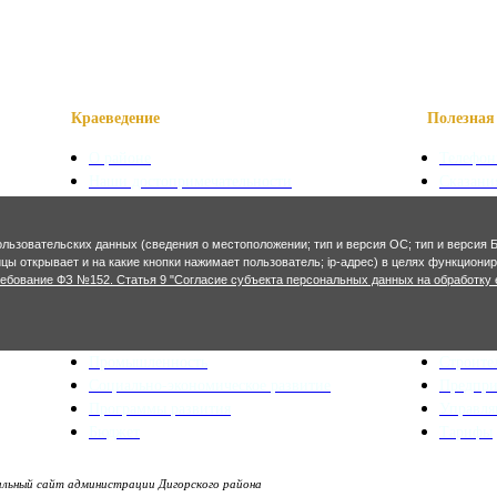
Краеведение
Полезная 
О районе
Телефон
Наши достопримечательности
Сказани
Знаменитые уроженцы
Символ
Святые места
Осетинс
ользовательских данных (сведения о местоположении; тип и версия ОС; тип и версия Б
Фотогалерея
Осетинс
ницы открывает и на какие кнопки нажимает пользователь; ip-адрес) в целях функцион
ребование ФЗ №152. Статья 9 "Согласие субъекта персональных данных на обработку 
Экономика и финансы
Архитекту
Сельское хозяйство
Генерал
Промышленность
Строите
Социально-экономическое развитие
Предпр
Программы развития
Управл
Бюджет
Тарифы
ьный сайт администрации Дигорского района