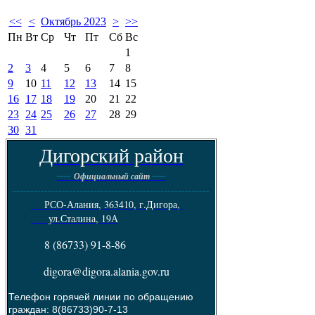
<<
<
Октябрь 2023
>
>>
Пн
Вт
Ср
Чт
Пт
Сб
Вс
1
2
3
4
5
6
7
8
9
10
11
12
13
14
15
16
17
18
19
20
21
22
23
24
25
26
27
28
29
30
31
Дигорский район
----
----
Официальный сайт
--------------------------------------------------------
РСО-Алания, 363410, г.Дигора,
ул.Сталина, 19А
8 (86733) 91-8-86
digora@digora.alania.gov.ru
Телефон горячей линии по обращению
граждан: 8(86733)90-7-13