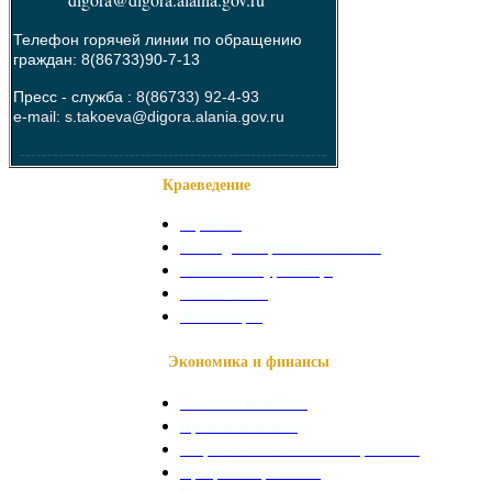
Телефон горячей линии по обращению
граждан: 8(86733)90-7-13
Пресс - служба :
8(86733) 92-4-93
e-mail: s.takoeva@digora.alania.gov.ru
--------------------------------------------------------
Краеведение
О районе
Наши достопримечательности
Знаменитые уроженцы
Святые места
Фотогалерея
Экономика и финансы
Сельское хозяйство
Промышленность
Социально-экономическое развитие
Программы развития