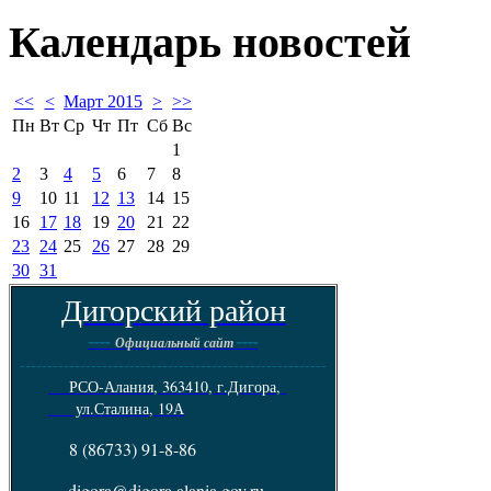
Календарь
новостей
<<
<
Март 2015
>
>>
Пн
Вт
Ср
Чт
Пт
Сб
Вс
1
2
3
4
5
6
7
8
9
10
11
12
13
14
15
16
17
18
19
20
21
22
23
24
25
26
27
28
29
30
31
Дигорский район
----
----
Официальный сайт
--------------------------------------------------------
РСО-Алания, 363410, г.Дигора,
ул.Сталина, 19А
8 (86733) 91-8-86
digora@digora.alania.gov.ru