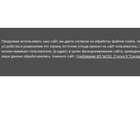
Продолжая использовать наш сайт, вы даете согласие на обработку файлов cookie, п
устройства и разрешение его экрана; источник откуда пришел на сайт пользователь; с
кнопки нажимает пользователь; ip-адрес) в целях функционирования сайта, проведен
ваши данные обрабатывались, покиньте сайт.
(требование ФЗ №152. Статья 9 "Согла