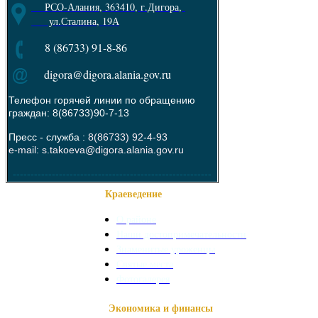
РСО-Алания, 363410, г.Дигора,
ул.Сталина, 19А
8 (86733) 91-8-86
digora@digora.alania.gov.ru
Телефон горячей линии по обращению
граждан: 8(86733)90-7-13
Пресс - служба :
8(86733) 92-4-93
e-mail: s.takoeva@digora.alania.gov.ru
--------------------------------------------------------
Краеведение
О районе
Наши достопримечательности
Знаменитые уроженцы
Святые места
Фотогалерея
Экономика и финансы