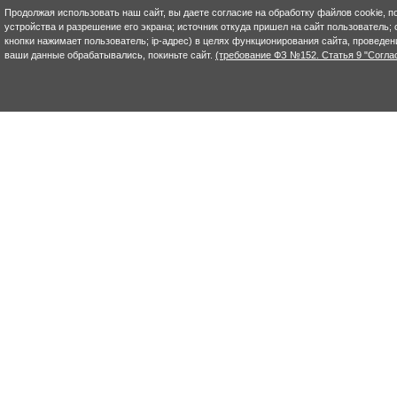
Продолжая использовать наш сайт, вы даете согласие на обработку файлов cookie, п
устройства и разрешение его экрана; источник откуда пришел на сайт пользователь; с
кнопки нажимает пользователь; ip-адрес) в целях функционирования сайта, проведен
ваши данные обрабатывались, покиньте сайт.
(требование ФЗ №152. Статья 9 "Согла