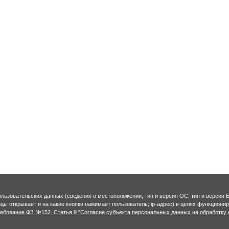
ользовательских данных (сведения о местоположении; тип и версия ОС; тип и версия Б
ницы открывает и на какие кнопки нажимает пользователь; ip-адрес) в целях функцион
ребование ФЗ №152. Статья 9 "Согласие субъекта персональных данных на обработку 
Краеведение
Полезная 