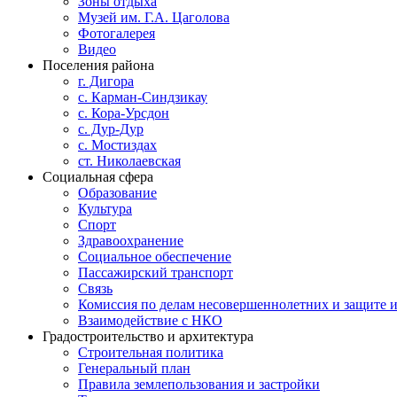
Зоны отдыха
Музей им. Г.А. Цаголова
Фотогалерея
Видео
Поселения района
г. Дигора
с. Карман-Синдзикау
с. Кора-Урсдон
с. Дур-Дур
с. Мостиздах
ст. Николаевская
Социальная сфера
Образование
Культура
Спорт
Здравоохранение
Социальное обеспечение
Пассажирский транспорт
Связь
Комиссия по делам несовершеннолетних и защите и
Взаимодействие с НКО
Градостроительство и архитектура
Строительная политика
Генеральный план
Правила землепользования и застройки