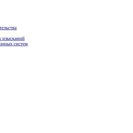
тельства
х изысканий
онных систем