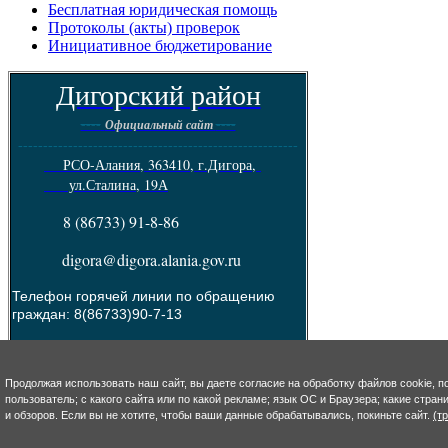
Бесплатная юридическая помощь
Протоколы (акты) проверок
Инициативное бюджетирование
Дигорский район
----
----
Официальный сайт
--------------------------------------------------------
РСО-Алания, 363410, г.Дигора,
ул.Сталина, 19А
8 (86733) 91-8-86
digora@digora.alania.gov.ru
Телефон горячей линии по обращению
граждан: 8(86733)90-7-13
Пресс - служба :
8(86733) 92-4-93
e-mail: s.takoeva@digora.alania.gov.ru
Продолжая использовать наш сайт, вы даете согласие на обработку файлов cookie, п
--------------------------------------------------------
пользователь; с какого сайта или по какой рекламе; язык ОС и Браузера; какие стра
и обзоров. Если вы не хотите, чтобы ваши данные обрабатывались, покиньте сайт.
(т