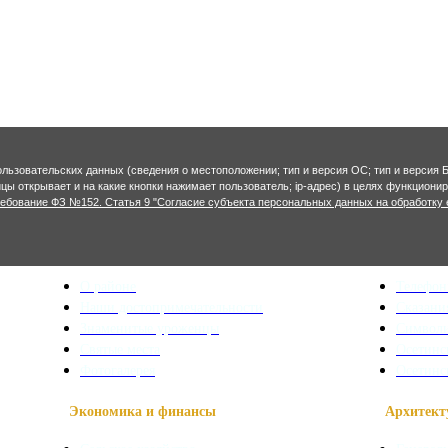
ользовательских данных (сведения о местоположении; тип и версия ОС; тип и версия Б
ницы открывает и на какие кнопки нажимает пользователь; ip-адрес) в целях функцион
ребование ФЗ №152. Статья 9 "Согласие субъекта персональных данных на обработку 
Краеведение
Полезная 
О районе
Телефон
Наши достопримечательности
Сказани
Знаменитые уроженцы
Символ
Святые места
Осетинс
Фотогалерея
Осетинс
Экономика и финансы
Архитекту