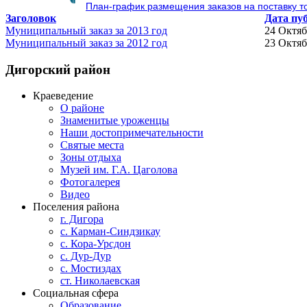
План-график размещения заказов на поставку то
Заголовок
Дата пу
Муниципальный заказ за 2013 год
24 Октяб
Муниципальный заказ за 2012 год
23 Октяб
Дигорский
район
Краеведение
О районе
Знаменитые уроженцы
Наши достопримечательности
Святые места
Зоны отдыха
Музей им. Г.А. Цаголова
Фотогалерея
Видео
Поселения района
г. Дигора
с. Карман-Синдзикау
с. Кора-Урсдон
с. Дур-Дур
с. Мостиздах
ст. Николаевская
Социальная сфера
Образование