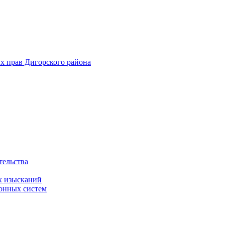
х прав Дигорского района
тельства
х изысканий
онных систем