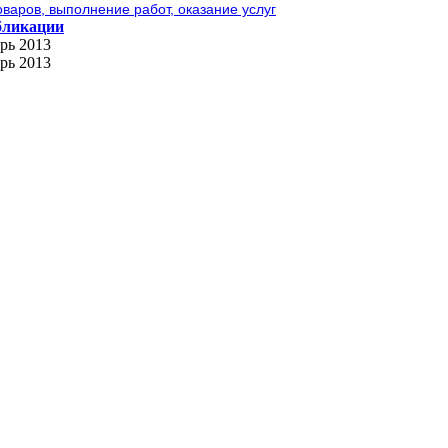
варов, выполнение работ, оказание услуг
бликации
рь 2013
рь 2013