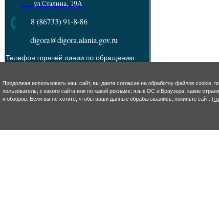
ул.Сталина, 19А
8 (86733) 91-8-86
digora@digora.alania.gov.ru
Телефон горячей линии по обращению
граждан: 8(86733)90-7-13
Пресс - служба :
8(86733) 92-4-93
Продолжая использовать наш сайт, вы даете согласие на обработку файлов cookie, п
e-mail: s.takoeva@digora.alania.gov.ru
пользователь; с какого сайта или по какой рекламе; язык ОС и Браузера; какие стра
и обзоров. Если вы не хотите, чтобы ваши данные обрабатывались, покиньте сайт.
(т
--------------------------------------------------------