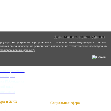
Даю согласие на обработку данных
раузера; тип устройства и разрешение его экрана; источник откуда пришел на сайт
ирования сайта, проведения ретаргетинга и проведения статистических исследований
его персональных данных")
.
информация
ный справочник
я о Нартах
ика РСО-Алания
кий язык
кие имена
ра и ЖКХ
Социальная сфера