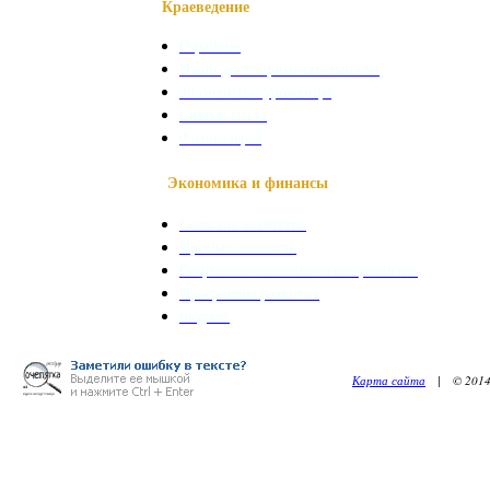
Краеведение
О районе
Наши достопримечательности
Знаменитые уроженцы
Святые места
Фотогалерея
Экономика и финансы
Сельское хозяйство
Промышленность
Социально-экономическое развитие
Программы развития
Бюджет
Карта сайта
| © 2014. 