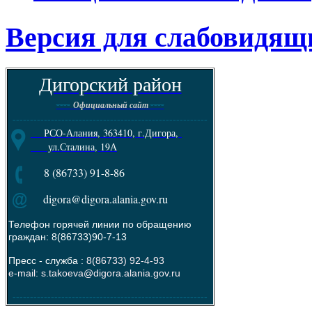
Версия для слабовидящ
Дигорский район
----
----
Официальный сайт
--------------------------------------------------------
РСО-Алания, 363410, г.Дигора,
ул.Сталина, 19А
8 (86733) 91-8-86
digora@digora.alania.gov.ru
Телефон горячей линии по обращению
граждан: 8(86733)90-7-13
Пресс - служба :
8(86733) 92-4-93
e-mail: s.takoeva@digora.alania.gov.ru
--------------------------------------------------------